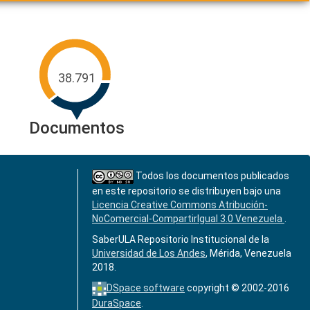
38.791
Documentos
Todos los documentos publicados
en este repositorio se distribuyen bajo una
Licencia Creative Commons Atribución-
NoComercial-CompartirIgual 3.0 Venezuela
.
SaberULA Repositorio Institucional de la
Universidad de Los Andes
, Mérida, Venezuela
2018.
DSpace software
copyright © 2002-2016
DuraSpace
.