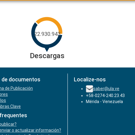
22.930.943
Descargas
 de documentos
Localize-nos
ha de Publicación
saber@ula.ve
ores
+58-0274-240.23.43
ulos
Mérida - Venezuela
abras Clave
frequentes
ublicar?
nviar o actualizar información?