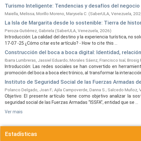
Turismo Inteligente: Tendencias y desafíos del negocio t
Maiella, Melissa
;
Morillo Moreno, Marysela C.
(
SaberULA, Venezuela,
202
La Isla de Margarita desde lo sostenible: Tierra de histo
Peroza-Gutiérrez, Gabriela
(
SaberULA, Venezuela,
2026
)
Introducción: La calidad del destino y la experiencia turística, no 
17-07 -25 ¿Cómo citar este artículo? - How to cite this ...
Construcción del boca a boca digital: Identidad, relación
Ibarra Lumbreras, Jassiel Eduardo
;
Morales Sáenz, Francisco Isaí
;
Brosig 
Introducción: Las redes sociales se han convertido en herramient
promoción del boca a boca electrónico, al transformar la interacción 
Instituto de Seguridad Social de las Fuerzas Armadas de
Polanco Delgado, Joan F.
;
Ajila Campoverde, Danna S.
;
Salcedo Muñoz, Vi
Objetivo: El presente artículo tiene como objetivo analizar la sost
seguridad social de las Fuerzas Armadas “ISSFA”, entidad que se ...
Ver mais
Estadísticas