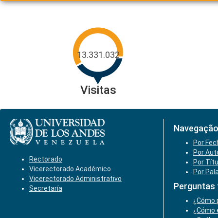
13.331.032
Visitas
Navegação
Por Fec
Por Aut
Rectorado
Por Tít
Vicerectorado Académico
Por Pal
Vicerectorado Administrativo
Perguntas 
Secretaría
¿Cómo p
¿Cómo e