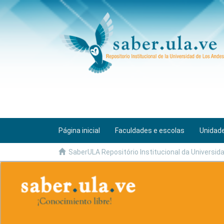
Página inicial
Faculdades e escolas
Unidade
SaberULA Repositório Institucional da Universidad