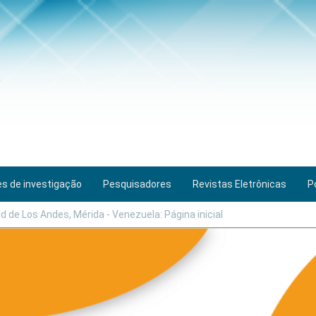
s de investigação
Pesquisadores
Revistas Eletrônicas
P
 de Los Andes, Mérida - Venezuela: Página inicial