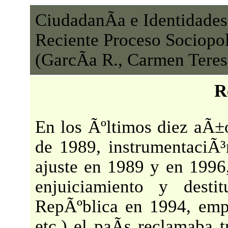
CiudadanÃ­a e Identidades
Reciente Proceso Sociopol
(GarcÃ­a R., Carmen Teres
R
En los Ãºltimos diez aÃ±o
de 1989, instrumentaciÃ³
ajuste en 1989 y en 1996
enjuiciamiento y desti
RepÃºblica en 1994, emp
etc.) el paÃ­s reclamaba 