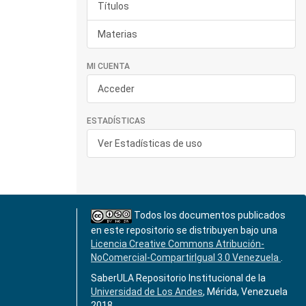
Títulos
Materias
MI CUENTA
Acceder
ESTADÍSTICAS
Ver Estadísticas de uso
Todos los documentos publicados
en este repositorio se distribuyen bajo una
Licencia Creative Commons Atribución-
NoComercial-CompartirIgual 3.0 Venezuela
.
SaberULA Repositorio Institucional de la
Universidad de Los Andes
, Mérida, Venezuela
2018.