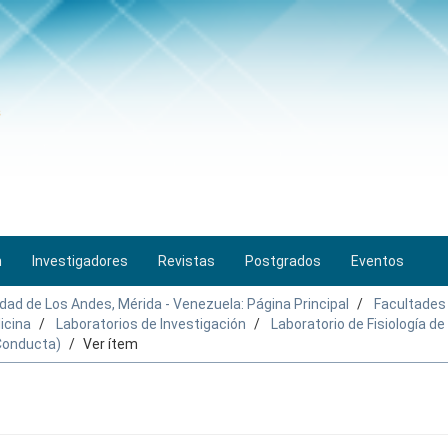
n
Investigadores
Revistas
Postgrados
Eventos
idad de Los Andes, Mérida - Venezuela: Página Principal
Facultades
icina
Laboratorios de Investigación
Laboratorio de Fisiología d
 Conducta)
Ver ítem