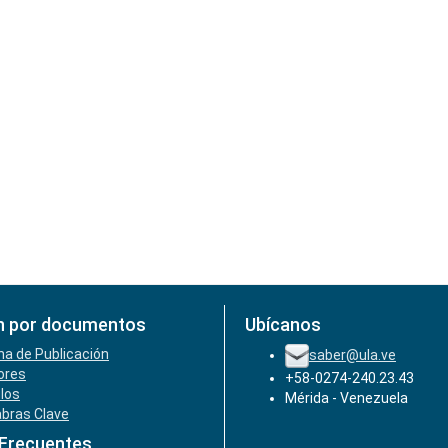
n por documentos
Ubícanos
ha de Publicación
saber@ula.ve
ores
+58-0274-240.23.43
ulos
Mérida - Venezuela
abras Clave
 Frecuentes