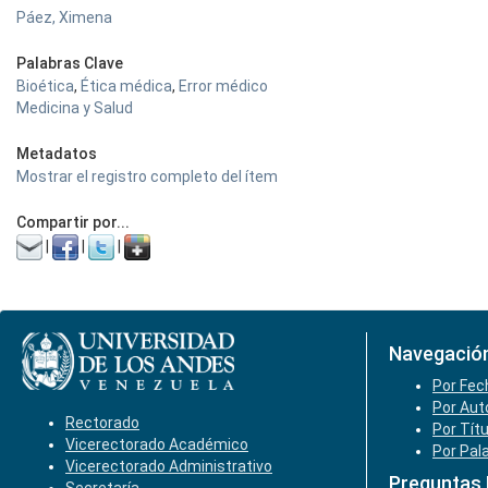
Páez, Ximena
Palabras Clave
Bioética
,
Ética médica
,
Error médico
Medicina y Salud
Metadatos
Mostrar el registro completo del ítem
Compartir por...
|
|
|
Navegació
Por Fec
Por Aut
Rectorado
Por Tít
Vicerectorado Académico
Por Pal
Vicerectorado Administrativo
Preguntas