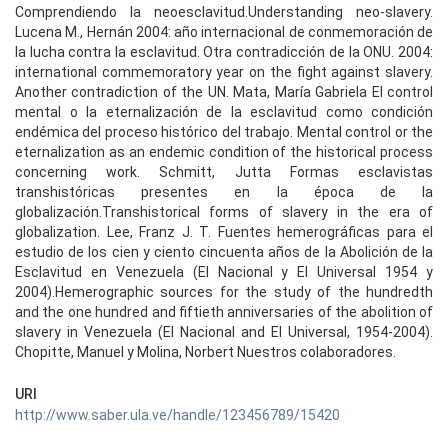
Comprendiendo la neoesclavitud.Understanding neo-slavery.
Lucena M., Hernán 2004: año internacional de conmemoración de
la lucha contra la esclavitud. Otra contradicción de la ONU. 2004:
international commemoratory year on the fight against slavery.
Another contradiction of the UN. Mata, María Gabriela El control
mental o la eternalización de la esclavitud como condición
endémica del proceso histórico del trabajo. Mental control or the
eternalization as an endemic condition of the historical process
concerning work. Schmitt, Jutta Formas esclavistas
transhistóricas presentes en la época de la
globalización.Transhistorical forms of slavery in the era of
globalization. Lee, Franz J. T. Fuentes hemerográficas para el
estudio de los cien y ciento cincuenta años de la Abolición de la
Esclavitud en Venezuela (El Nacional y El Universal 1954 y
2004).Hemerographic sources for the study of the hundredth
and the one hundred and fiftieth anniversaries of the abolition of
slavery in Venezuela (El Nacional and El Universal, 1954-2004).
Chopitte, Manuel y Molina, Norbert Nuestros colaboradores.
URI
http://www.saber.ula.ve/handle/123456789/15420