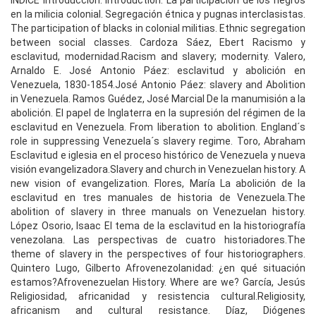
ÍNDICE Introducción. Introduction. La participación de los negros
en la milicia colonial. Segregación étnica y pugnas interclasistas.
The participation of blacks in colonial militias. Ethnic segregation
between social classes. Cardoza Sáez, Ebert Racismo y
esclavitud, modernidad.Racism and slavery; modernity. Valero,
Arnaldo E. José Antonio Páez: esclavitud y abolición en
Venezuela, 1830-1854.José Antonio Páez: slavery and Abolition
in Venezuela. Ramos Guédez, José Marcial De la manumisión a la
abolición. El papel de Inglaterra en la supresión del régimen de la
esclavitud en Venezuela. From liberation to abolition. England´s
role in suppressing Venezuela´s slavery regime. Toro, Abraham
Esclavitud e iglesia en el proceso histórico de Venezuela y nueva
visión evangelizadora.Slavery and church in Venezuelan history. A
new vision of evangelization. Flores, María La abolición de la
esclavitud en tres manuales de historia de Venezuela.The
abolition of slavery in three manuals on Venezuelan history.
López Osorio, Isaac El tema de la esclavitud en la historiografía
venezolana. Las perspectivas de cuatro historiadores.The
theme of slavery in the perspectives of four historiographers.
Quintero Lugo, Gilberto Afrovenezolanidad: ¿en qué situación
estamos?Afrovenezuelan History. Where are we? García, Jesús
Religiosidad, africanidad y resistencia cultural.Religiosity,
africanism and cultural resistance. Díaz, Diógenes