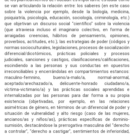
se van articulando la relación entre: los saberes (en este caso
sobre la violencia por ejemplo, desde la biología, medicina,
psiquiatría, psicología, educación, sociología, criminología, etc.)
que objetivan un discurso social "científico" sobre la violencia
(que atraviesa incluso el imaginario colectivo, en forma de
arraigadas creencias, hábitos de pensamiento, opiniones,
proverbios, actitudes, etc.); las estrategias de poder (códigos y
normas socioculturales, legislaciones, procesos de socialización
diferencial/dicotómicos, prácticas policiales y procesos
judiciales, sanciones y castigos, clasificaciones/calificaciones,
escindiendo a las personas y sus conductas en opuestos
irreconciliables y encerrándolas en compartimientos estancos:
maculino-femnino, bueno/a-malo/a, normal-anormal,
aceptado/arechazado/a, delicuente-honrado ciudadano/a,
víctima-victimario/a) y las prácticas sociales aprendidas e
internalizadas por las personas para dar forma a su propia
existencia (objetivadas, por ejemplo, en las relaciones
asimétricas de género, en términos de un diferencial de poder y
situación de vulneralidad y alto riesgo (caso de las mujeres,
ancianos/as y niños/as), prácticas específicas de dominio-
sumisión, destacándose la prerrogativa masculina del "derecho
a controlar", "derecho a castigar", sentimientos de inferioridad,