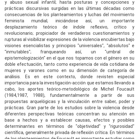
y abuso sexual infantil; hasta posturas y concepciones y
prácticas discursivas surgidas en las últimas décadas como
consecuencias de los planteamientos y luchas del movimiento
feminista mundial; iniciándose así, un importante
desplazamiento teórico de índole reflexivo, crítico y
revolucionario; propiciador de verdaderos cuestionamientos y
rupturas al visibilizar expresiones de la violencia encubiertas bajo
visiones esencialistas y principios "universales", "absolutos" e
"inmutables"; franqueando así, un "umbral de
epistemologización" en el que nos topamos con el género en su
doble efectuación, tanto como experiencia de vida cotidiana de
mujeres y varones como en su dimensión de categoría de
análisis. Es en este contexto, donde revisten especial
importancia para la investigación-acción que estamos llevando a
cabo, los aportes teórico-metodológico de Michel Foucault
(1984,1987, 1988), fundamentalmente a partir de sus
propuestas arquelógicas y la vinculación entre saber, poder y
prácticas. Gran parte de los estudios sobre la violencia desde
diferentes perspectivas teóricas concentran su atención en
base a hechos y a establecer causas, efectos y posibles
determinantes en términos de "objetividad" y "rigurosidad"
científica, generalmente privada de reflexión crítica. En términos
de los planteamientos de Foucault es importante estudiar como