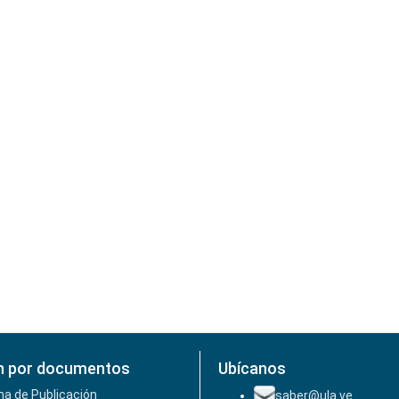
n por documentos
Ubícanos
ha de Publicación
saber@ula.ve