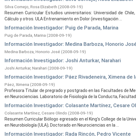
Silva Cornejo, Rosa Elizabeth
(
2008-09-19
)
Resumen Curricular Estudios universitarios: Universidad de Chile,
Cálculo y otros. ULA Entrenamiento en Dolor (investigación ...
Información Investigador: Puig de Parada, Marina
Puig de Parada, Marina
(
2008-09-19
)
Información Investigador: Medina Barboza, Honorio Jos
Medina Barboza, Honorio José
(
2008-09-19
)
Información Investigador: Joshi Anturkar, Narahari
Joshi Anturkar, Narahari
(
2008-09-19
)
Información Investigador: Páez Rivadeneira, Ximena de
Páez, Ximena
(
2008-09-19
)
Profesora Titular de pregrado y postgrado en las Facultades de Med
en Neurociencias. Laboratorio de Fisiología de la Conducta, Facultad .
Información Investigador: Colasante Martínez, Cesare O
Colasante Martínez, Cesare Olindo
(
2008-09-19
)
Resumen Curricular Biólogo egresado en el King's College de la Un
en Neurobiología (ULA); Doctorado en Neurociencias en la ...
Información Investigador: Rada Rincón, Pedro Vicente