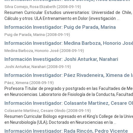
Silva Cornejo, Rosa Elizabeth
(
2008-09-19
)
Resumen Curricular Estudios universitarios: Universidad de Chile,
Cálculo y otros. ULA Entrenamiento en Dolor (investigación ...
Información Investigador: Puig de Parada, Marina
Puig de Parada, Marina
(
2008-09-19
)
Información Investigador: Medina Barboza, Honorio Jos
Medina Barboza, Honorio José
(
2008-09-19
)
Información Investigador: Joshi Anturkar, Narahari
Joshi Anturkar, Narahari
(
2008-09-19
)
Información Investigador: Páez Rivadeneira, Ximena de
Páez, Ximena
(
2008-09-19
)
Profesora Titular de pregrado y postgrado en las Facultades de Med
en Neurociencias. Laboratorio de Fisiología de la Conducta, Facultad .
Información Investigador: Colasante Martínez, Cesare O
Colasante Martínez, Cesare Olindo
(
2008-09-19
)
Resumen Curricular Biólogo egresado en el King's College de la Un
en Neurobiología (ULA); Doctorado en Neurociencias en la ...
Información Investigador: Rada Rincón, Pedro Vicente