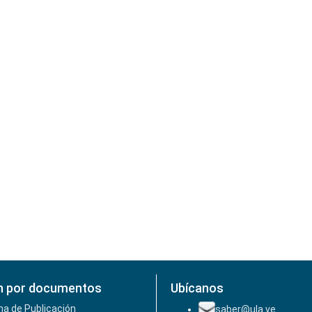
n por documentos
Ubícanos
ha de Publicación
saber@ula.ve