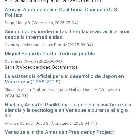
Venezuela durante el período 2013–2016.El texto ...
African Americans and Coalitional Change in U.S.
Politics
Sirgo, Henry B.
(
Venezuela,
2025-07-04
)
Sinuosidades modernistas. Leer las revistas literarias
desde la intermedialidad
Uzcátegui Moncada, Laura Beatriz
(
2025-06-04
)
Miguel Eduardo Pardo. Todo un pueblo
Contreras, Álvaro
(
2025-06-04
)
Serie 3: Voces perdidas. Documentos
La asistencia oficial para el desarrollo de Japón en
Venezuela (1959-2019)
Molina Medina, Norbert
;
Fernández-Guillén, Oscar E.
(
Venezuela,
2024-04-21
)
Huellas, Ashiato, Paulkhuna. La impronta asiática en la
ciencia y la tecnología en Venezuela durante el siglo
XX
Álvarez-Cornett, José G.
(
Venezuela,
2025-04-11
)
Venezuela in the American Presidency Project