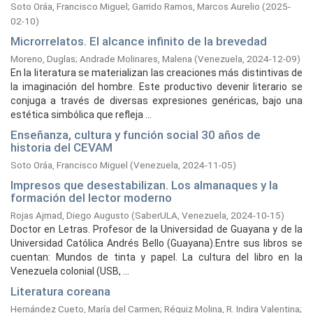
Soto Oráa, Francisco Miguel
;
Garrido Ramos, Marcos Aurelio
(
2025-
02-10
)
Microrrelatos. El alcance infinito de la brevedad
Moreno, Duglas
;
Andrade Molinares, Malena
(
Venezuela,
2024-12-09
)
En la literatura se materializan las creaciones más distintivas de
la imaginación del hombre. Este productivo devenir literario se
conjuga a través de diversas expresiones genéricas, bajo una
estética simbólica que refleja ...
Enseñanza, cultura y función social 30 años de
historia del CEVAM
Soto Oráa, Francisco Miguel
(
Venezuela,
2024-11-05
)
Impresos que desestabilizan. Los almanaques y la
formación del lector moderno
Rojas Ajmad, Diego Augusto
(
SaberULA, Venezuela,
2024-10-15
)
Doctor en Letras. Profesor de la Universidad de Guayana y de la
Universidad Católica Andrés Bello (Guayana).Entre sus libros se
cuentan: Mundos de tinta y papel. La cultura del libro en la
Venezuela colonial (USB, ...
Literatura coreana
Hernández Cueto, María del Carmen
;
Réquiz Molina, R. Indira Valentina
;