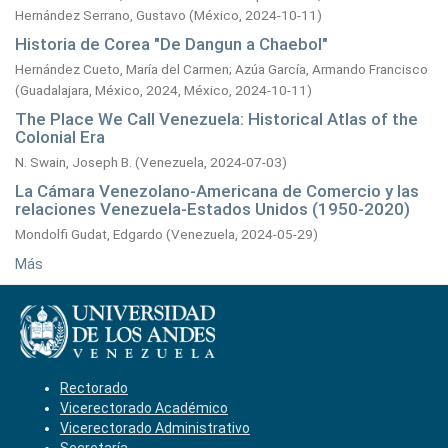
Hernández Serrano, Gustavo
(
México,
2024-10-11
)
Historia de Corea "De Dangun a Chaebol"
Hernández Cueto, María del Carmen
;
Azúa García, Armando Francisco
(
Guadalajara, México, 2024, México,
2024-10-11
)
The Place We Call Venezuela: Historical Atlas of the
Colonial Era
N. Swain, Joseph B.
(
Venezuela,
2024-07-03
)
La Cámara Venezolano-Americana de Comercio y las
relaciones Venezuela-Estados Unidos (1950-2020)
Mondolfi Gudat, Edgardo
(
Venezuela,
2024-05-29
)
Más
Rectorado
Vicerectorado Académico
Vicerectorado Administrativo