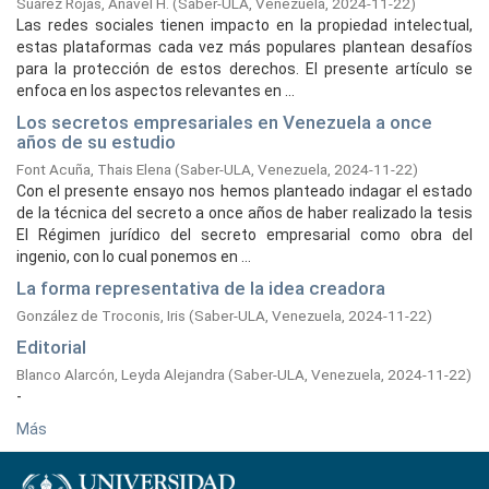
Suárez Rojas, Anavel H.
(
Saber-ULA, Venezuela,
2024-11-22
)
Las redes sociales tienen impacto en la propiedad intelectual,
estas plataformas cada vez más populares plantean desafíos
para la protección de estos derechos. El presente artículo se
enfoca en los aspectos relevantes en ...
Los secretos empresariales en Venezuela a once
años de su estudio
Font Acuña, Thais Elena
(
Saber-ULA, Venezuela,
2024-11-22
)
Con el presente ensayo nos hemos planteado indagar el estado
de la técnica del secreto a once años de haber realizado la tesis
El Régimen jurídico del secreto empresarial como obra del
ingenio, con lo cual ponemos en ...
La forma representativa de la idea creadora
González de Troconis, Iris
(
Saber-ULA, Venezuela,
2024-11-22
)
Editorial
Blanco Alarcón, Leyda Alejandra
(
Saber-ULA, Venezuela,
2024-11-22
)
-
Más