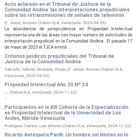
Acto aclarado en el Tribunal de Justicia de la
Comunidad Andina: las interpretaciones prejudiciales
sobre las retransmisiones de señales de televisión
D´ Jesús, Antonio
(
Saber-ULA, Venezuela,
2025-04-25
)
La abundancia de jurisprudencia en Propiedad Intelectual
representa una de las áreas con mayor número de solicitudes de
interpretación prejudicial en la Comunidad Andina . El pasado 17
de mayo de 2023 el TJCA emitió ...
Criterios jurídicos prejudiciales del Tribunal de
Justicia de la Comunidad Andina
Salcedo, Gabriel
;
Alvarado, Vivian
;
D´ Jesús, Antonio
(
Saber-ULA,
Venezuela,
2025-04-25
)
Propiedad Intelectual Año 20 Nº 24
-, -
(
SaberULA, Venezuela,
2024-11-22
)
-
Participantes en la XIII Cohorte de la Especialización
en Propiedad Intelectual de la Universidad de Los
Andes, Mérida-Venezuela
Rodríguez Carrero, Luis Alfonso
(
Saber-ULA, Venezuela,
2024-11-22
)
Ricardo Antequera Parilli: Un hombre sin límites en lo