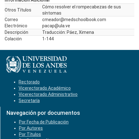
Información Adicional
Cómo resolver el rompecabezas de sus
Otros Títulos
síntomas
Correo
cmeador@medschoolbook.com
Electrónico
pacap@ula.ve
Descripción
Traducción: Páez, Ximena
Colación
1-144
Rectorado
Vicerectorado Académico
Vicerectorado Administrativo
Secretaría
Navegación por documentos
Por Fecha de Publicación
Por Autores
Por Títulos