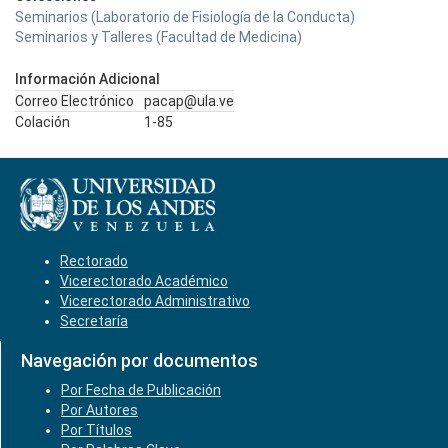
Seminarios (Laboratorio de Fisiología de la Conducta)
Seminarios y Talleres (Facultad de Medicina)
Información Adicional
Correo Electrónico
pacap@ula.ve
Colación
1-85
Rectorado
Vicerectorado Académico
Vicerectorado Administrativo
Secretaría
Navegación por documentos
Por Fecha de Publicación
Por Autores
Por Títulos