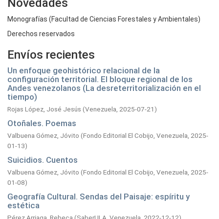
Novedades
Monografías (Facultad de Ciencias Forestales y Ambientales)
Derechos reservados
Envíos recientes
Un enfoque geohistórico relacional de la
configuración territorial. El bloque regional de los
Andes venezolanos (La desreterritorialización en el
tiempo)
Rojas López, José Jesús
(
Venezuela,
2025-07-21
)
Otoñales. Poemas
Valbuena Gómez, Jóvito
(
Fondo Editorial El Cobijo, Venezuela,
2025-
01-13
)
Suicidios. Cuentos
Valbuena Gómez, Jóvito
(
Fondo Editorial El Cobijo, Venezuela,
2025-
01-08
)
Geografía Cultural. Sendas del Paisaje: espíritu y
estética
Pérez Arriaga, Rebeca
(
SaberULA, Venezuela,
2022-12-12
)