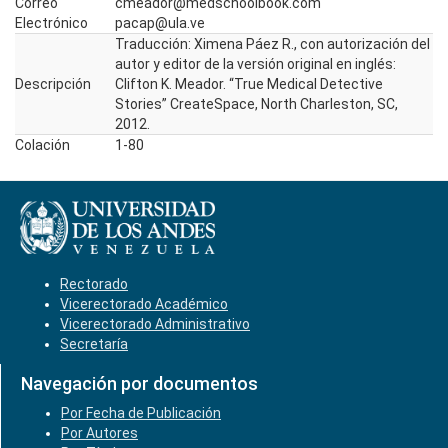
Correo
cmeador@medschoolbook.com
Electrónico
pacap@ula.ve
Traducción: Ximena Páez R., con autorización del
autor y editor de la versión original en inglés:
Descripción
Clifton K. Meador. “True Medical Detective
Stories” CreateSpace, North Charleston, SC,
2012.
Colación
1-80
Rectorado
Vicerectorado Académico
Vicerectorado Administrativo
Secretaría
Navegación por documentos
Por Fecha de Publicación
Por Autores