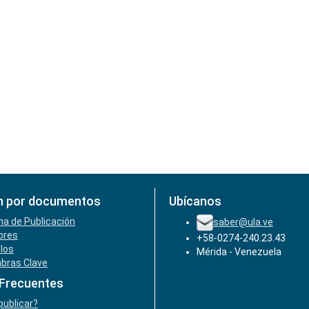
n por documentos
Ubícanos
ha de Publicación
saber@ula.ve
ores
+58-0274-240.23.43
ulos
Mérida - Venezuela
abras Clave
 Frecuentes
ublicar?