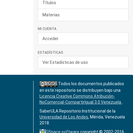
Títulos
Materias
MI CUENTA
Acceder
ESTADÍSTICAS
Ver Estadísticas de uso
Todos los documentos publicados
en este repositorio se distribuyen bajo una
Licencia Creative Commons Atribución-
NoComercial-CompartirIgual 3.0 Venezuela
.
SaberULA Repositorio Institucional de la
Universidad de Los Andes
, Mérida, Venezuela
2018.
DSpace software
copyright © 2002-2016