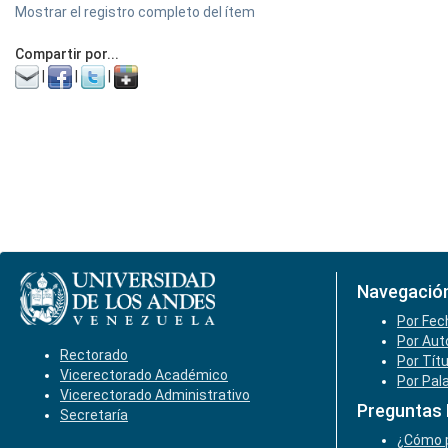
Mostrar el registro completo del ítem
Compartir por...
|
|
|
Navegació
Por Fec
Por Aut
Rectorado
Por Tít
Vicerectorado Académico
Por Pal
Vicerectorado Administrativo
Preguntas
Secretaría
¿Cómo p