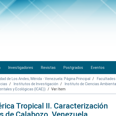
n
Investigadores
Revistas
Postgrados
Eventos
idad de Los Andes, Mérida - Venezuela: Página Principal
Facultades
ncias
Institutos de Investigación
Instituto de Ciencias Ambienta
entales y Ecológicas (ICAE))
Ver ítem
ica Tropical II. Caracterización
os de Calabozo, Venezuela