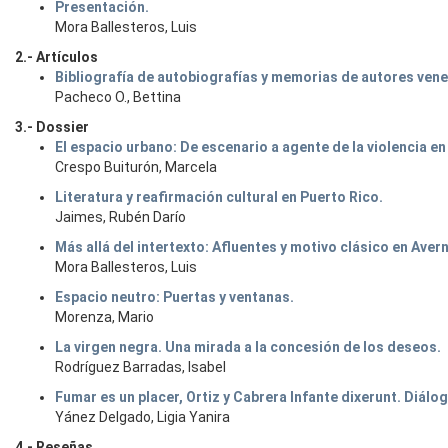
Presentación.
Mora Ballesteros, Luis
2.- Artículos
Bibliografía de autobiografías y memorias de autores venez
Pacheco O., Bettina
3.- Dossier
El espacio urbano: De escenario a agente de la violencia e
Crespo Buiturón, Marcela
Literatura y reafirmación cultural en Puerto Rico.
Jaimes, Rubén Darío
Más allá del intertexto: Afluentes y motivo clásico en Ave
Mora Ballesteros, Luis
Espacio neutro: Puertas y ventanas.
Morenza, Mario
La virgen negra. Una mirada a la concesión de los deseos.
Rodríguez Barradas, Isabel
Fumar es un placer, Ortiz y Cabrera Infante dixerunt. Diálog
Yánez Delgado, Ligia Yanira
4.- Reseñas