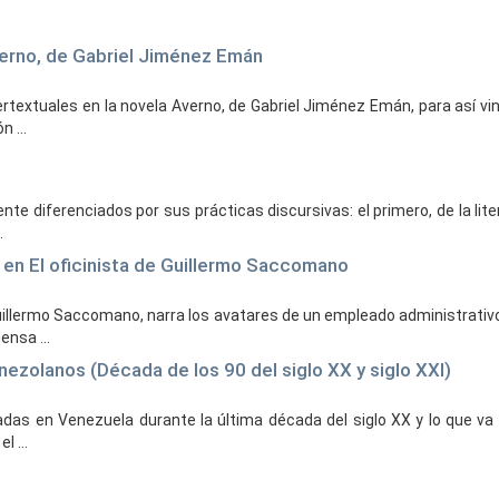
Averno, de Gabriel Jiménez Emán
rtextuales en la novela Averno, de Gabriel Jiménez Emán, para así vind
 ...
te diferenciados por sus prácticas discursivas: el primero, de la liter
.
a en El oficinista de Guillermo Saccomano
o Guillermo Saccomano, narra los avatares de un empleado administrativ
nsa ...
nezolanos (Década de los 90 del siglo XX y siglo XXI)
das en Venezuela durante la última década del siglo XX y lo que va de
 ...