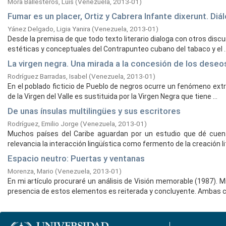
Mora Ballesteros, Luis
(
Venezuela,
2013-01
)
Fumar es un placer, Ortiz y Cabrera Infante dixerunt. Diá
Yánez Delgado, Ligia Yanira
(
Venezuela,
2013-01
)
Desde la premisa de que todo texto literario dialoga con otros disc
estéticas y conceptuales del Contrapunteo cubano del tabaco y el ..
La virgen negra. Una mirada a la concesión de los deseo
Rodríguez Barradas, Isabel
(
Venezuela,
2013-01
)
En el poblado ficticio de Pueblo de negros ocurre un fenómeno extra
de la Virgen del Valle es sustituida por la Virgen Negra que tiene ...
De unas ínsulas multilingües y sus escritores
Rodríguez, Emilio Jorge
(
Venezuela,
2013-01
)
Muchos países del Caribe aguardan por un estudio que dé cuenta
relevancia la interacción lingüística como fermento de la creación lite
Espacio neutro: Puertas y ventanas
Morenza, Mario
(
Venezuela,
2013-01
)
En mi artículo procuraré un análisis de Visión memorable (1987). M
presencia de estos elementos es reiterada y concluyente. Ambas cap