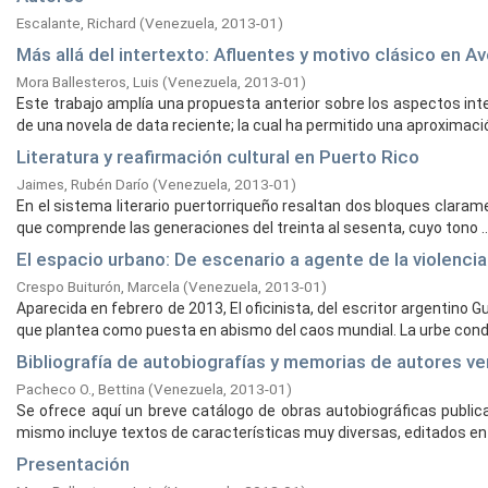
Escalante, Richard
(
Venezuela,
2013-01
)
Más allá del intertexto: Afluentes y motivo clásico en 
Mora Ballesteros, Luis
(
Venezuela,
2013-01
)
Este trabajo amplía una propuesta anterior sobre los aspectos inte
de una novela de data reciente; la cual ha permitido una aproximación
Literatura y reafirmación cultural en Puerto Rico
Jaimes, Rubén Darío
(
Venezuela,
2013-01
)
En el sistema literario puertorriqueño resaltan dos bloques claramen
que comprende las generaciones del treinta al sesenta, cuyo tono ..
El espacio urbano: De escenario a agente de la violenci
Crespo Buiturón, Marcela
(
Venezuela,
2013-01
)
Aparecida en febrero de 2013, El oficinista, del escritor argentin
que plantea como puesta en abismo del caos mundial. La urbe conde
Bibliografía de autobiografías y memorias de autores ve
Pacheco O., Bettina
(
Venezuela,
2013-01
)
Se ofrece aquí un breve catálogo de obras autobiográficas publica
mismo incluye textos de características muy diversas, editados en el
Presentación