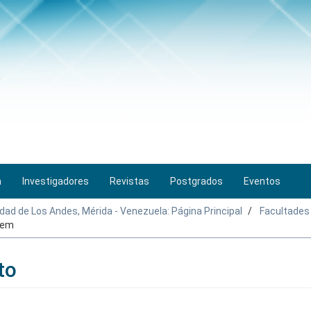
n
Investigadores
Revistas
Postgrados
Eventos
idad de Los Andes, Mérida - Venezuela: Página Principal
Facultades
tem
to