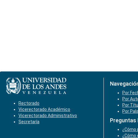
Navegació
Por Fec
Por Aut
Rectorado
Por Tít
Vicerectorado Académico
Por Pal
Vicerectorado Administrativo
Preguntas
Secretaría
¿Cómo p
¿Cómo e