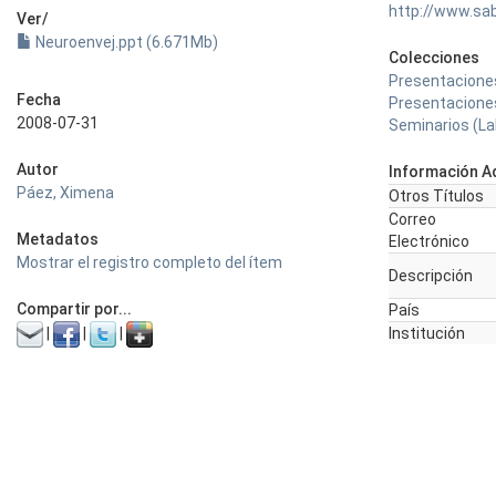
http://www.sa
Ver/
Neuroenvej.ppt (6.671Mb)
Colecciones
Presentaciones
Fecha
Presentaciones
2008-07-31
Seminarios (Lab
Autor
Información Ad
Páez, Ximena
Otros Títulos
Correo
Metadatos
Electrónico
Mostrar el registro completo del ítem
Descripción
Compartir por...
País
|
|
|
Institución