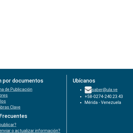
n por documentos
Ubícanos
ha de Publicación
saber@ula.ve
ores
+58-0274-240.23.43
ulos
Mérida - Venezuela
abras Clave
 Frecuentes
ublicar?
nviar o actualizar información?