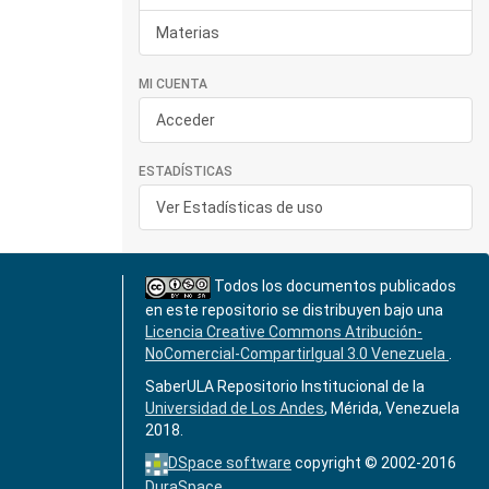
Materias
MI CUENTA
Acceder
ESTADÍSTICAS
Ver Estadísticas de uso
Todos los documentos publicados
en este repositorio se distribuyen bajo una
Licencia Creative Commons Atribución-
NoComercial-CompartirIgual 3.0 Venezuela
.
SaberULA Repositorio Institucional de la
Universidad de Los Andes
, Mérida, Venezuela
2018.
DSpace software
copyright © 2002-2016
DuraSpace
.