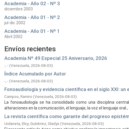
Academia - Año 02 - Nº 3
diciembre 2003
Academia - Año 01 - Nº 2
jul-dic 2002
Academia - Año 01 - Nº 1
Abril 2002
Envíos recientes
Academia Nº 49 Especial 25 Aniversario, 2026
-, -
(
Venezuela,
2026-08-03
)
Índice Acumulado por Autor
-, -
(
Venezuela,
2026-08-03
)
Fonoaudiología y evidencia científica en el siglo XXI: u
Campos, Ramiro
(
Venezuela,
2026-08-03
)
La fonoaudiología se ha consolidado como una disciplina central 
alteraciones en la comunicación, el lenguaje, la voz el lenguaje oral , el
La revista científica como garante del progreso episté
Urdaneta, Elsy
;
Gutiérrez, Gladys
(
Venezuela,
2026-08-03
)