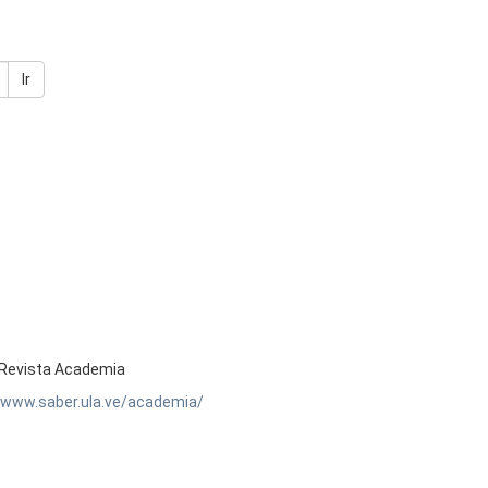
Ir
Revista Academia
//www.saber.ula.ve/academia/