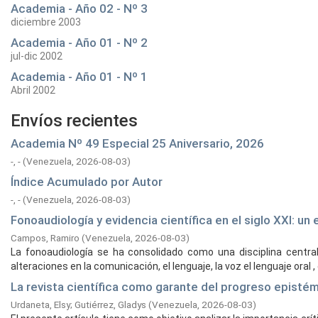
Academia - Año 02 - Nº 3
diciembre 2003
Academia - Año 01 - Nº 2
jul-dic 2002
Academia - Año 01 - Nº 1
Abril 2002
Envíos recientes
Academia Nº 49 Especial 25 Aniversario, 2026
-, -
(
Venezuela,
2026-08-03
)
Índice Acumulado por Autor
-, -
(
Venezuela,
2026-08-03
)
Fonoaudiología y evidencia científica en el siglo XXI: u
Campos, Ramiro
(
Venezuela,
2026-08-03
)
La fonoaudiología se ha consolidado como una disciplina central 
alteraciones en la comunicación, el lenguaje, la voz el lenguaje oral , el
La revista científica como garante del progreso episté
Urdaneta, Elsy
;
Gutiérrez, Gladys
(
Venezuela,
2026-08-03
)