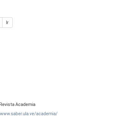
Ir
Revista Academia
//www.saber.ula.ve/academia/