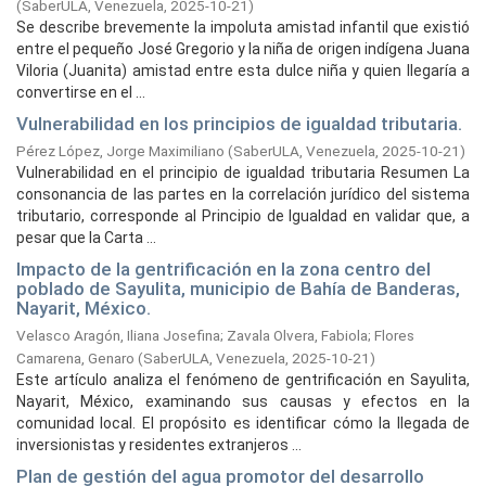
(
SaberULA, Venezuela,
2025-10-21
)
Se describe brevemente la impoluta amistad infantil que existió
entre el pequeño José Gregorio y la niña de origen indígena Juana
Viloria (Juanita) amistad entre esta dulce niña y quien llegaría a
convertirse en el ...
Vulnerabilidad en los principios de igualdad tributaria.
Pérez López, Jorge Maximiliano
(
SaberULA, Venezuela,
2025-10-21
)
Vulnerabilidad en el principio de igualdad tributaria Resumen La
consonancia de las partes en la correlación jurídico del sistema
tributario, corresponde al Principio de Igualdad en validar que, a
pesar que la Carta ...
Impacto de la gentrificación en la zona centro del
poblado de Sayulita, municipio de Bahía de Banderas,
Nayarit, México.
Velasco Aragón, Iliana Josefina
;
Zavala Olvera, Fabiola
;
Flores
Camarena, Genaro
(
SaberULA, Venezuela,
2025-10-21
)
Este artículo analiza el fenómeno de gentrificación en Sayulita,
Nayarit, México, examinando sus causas y efectos en la
comunidad local. El propósito es identificar cómo la llegada de
inversionistas y residentes extranjeros ...
Plan de gestión del agua promotor del desarrollo