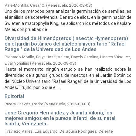
Vale-Montilla, César C.
(
Venezuela,
2026-08-03
)
Uno de los métodos para analizar la germinación de semillas, es
el análisis de sobrevivencia. Dentro de ellos, en la germinación de
Swietenia macrophylla King, se aplicaron los métodos de Kaplan-
Meier, con pruebas de ...
Diversidad de Himenópteros (Insecta: Hymenoptera)
en el jardín botánico del núcleo universitario "Rafael
Rangel" de la Universidad de Los Andes
Pichardo-Morillo, Eglys José
;
Valera, Dayely Carolina
;
Linares Vásquez,
Eivar Yohalnis
(
Venezuela,
2026-08-03
)
Hasta el momento ningún estudio se han realizado sobre la
diversidad de algunos grupos de insectos en el Jardín Botánico
del Núcleo Universitario “Rafael Rangel” de la Universidad de Los
Andes, Trujillo, por lo que el ...
Editorial
Rivera Chávez, Pedro
(
Venezuela,
2026-08-03
)
José Gregorio Hernández y Juanita Viloria, los
mejores amigos en la pureza infantil de su natal
Isnotú, Venezuela.
Traviezo Valles, Luis Eduardo
;
De Sousa Rodríguez, Celeste