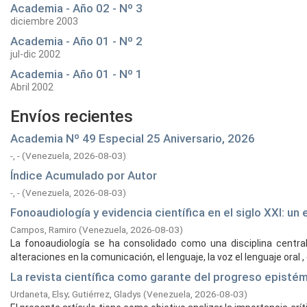
Academia - Año 02 - Nº 3
diciembre 2003
Academia - Año 01 - Nº 2
jul-dic 2002
Academia - Año 01 - Nº 1
Abril 2002
Envíos recientes
Academia Nº 49 Especial 25 Aniversario, 2026
-, -
(
Venezuela,
2026-08-03
)
Índice Acumulado por Autor
-, -
(
Venezuela,
2026-08-03
)
Fonoaudiología y evidencia científica en el siglo XXI: u
Campos, Ramiro
(
Venezuela,
2026-08-03
)
La fonoaudiología se ha consolidado como una disciplina central 
alteraciones en la comunicación, el lenguaje, la voz el lenguaje oral , el
La revista científica como garante del progreso episté
Urdaneta, Elsy
;
Gutiérrez, Gladys
(
Venezuela,
2026-08-03
)