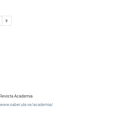
Ir
Revista Academia
//www.saber.ula.ve/academia/