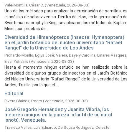
Vale-Montilla, César C.
(
Venezuela,
2026-08-03
)
Uno de los métodos para analizar la germinación de semillas, es
el análisis de sobrevivencia. Dentro de ellos, en la germinación de
Swietenia macrophylla King, se aplicaron los métodos de Kaplan-
Meier, con pruebas de ...
Diversidad de Himenópteros (Insecta: Hymenoptera)
en el jardín botánico del núcleo universitario "Rafael
Rangel" de la Universidad de Los Andes
Pichardo-Morillo, Eglys José
;
Valera, Dayely Carolina
;
Linares Vásquez,
Eivar Yohalnis
(
Venezuela,
2026-08-03
)
Hasta el momento ningún estudio se han realizado sobre la
diversidad de algunos grupos de insectos en el Jardín Botánico
del Núcleo Universitario “Rafael Rangel” de la Universidad de Los
Andes, Trujillo, por lo que el ...
Editorial
Rivera Chávez, Pedro
(
Venezuela,
2026-08-03
)
José Gregorio Hernández y Juanita Viloria, los
mejores amigos en la pureza infantil de su natal
Isnotú, Venezuela.
Traviezo Valles, Luis Eduardo
;
De Sousa Rodríguez, Celeste