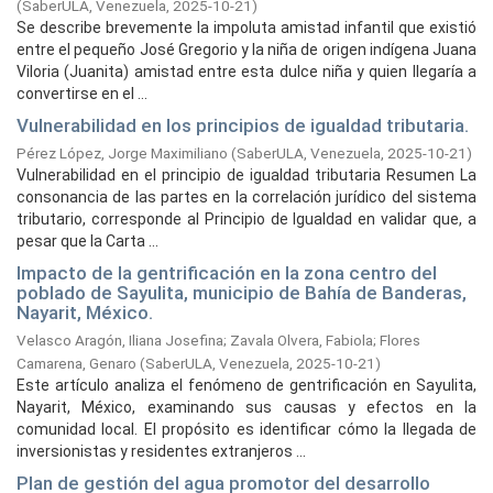
(
SaberULA, Venezuela,
2025-10-21
)
Se describe brevemente la impoluta amistad infantil que existió
entre el pequeño José Gregorio y la niña de origen indígena Juana
Viloria (Juanita) amistad entre esta dulce niña y quien llegaría a
convertirse en el ...
Vulnerabilidad en los principios de igualdad tributaria.
Pérez López, Jorge Maximiliano
(
SaberULA, Venezuela,
2025-10-21
)
Vulnerabilidad en el principio de igualdad tributaria Resumen La
consonancia de las partes en la correlación jurídico del sistema
tributario, corresponde al Principio de Igualdad en validar que, a
pesar que la Carta ...
Impacto de la gentrificación en la zona centro del
poblado de Sayulita, municipio de Bahía de Banderas,
Nayarit, México.
Velasco Aragón, Iliana Josefina
;
Zavala Olvera, Fabiola
;
Flores
Camarena, Genaro
(
SaberULA, Venezuela,
2025-10-21
)
Este artículo analiza el fenómeno de gentrificación en Sayulita,
Nayarit, México, examinando sus causas y efectos en la
comunidad local. El propósito es identificar cómo la llegada de
inversionistas y residentes extranjeros ...
Plan de gestión del agua promotor del desarrollo