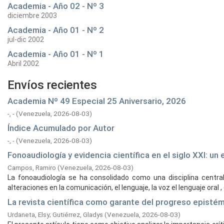
Academia - Año 02 - Nº 3
diciembre 2003
Academia - Año 01 - Nº 2
jul-dic 2002
Academia - Año 01 - Nº 1
Abril 2002
Envíos recientes
Academia Nº 49 Especial 25 Aniversario, 2026
-, -
(
Venezuela,
2026-08-03
)
Índice Acumulado por Autor
-, -
(
Venezuela,
2026-08-03
)
Fonoaudiología y evidencia científica en el siglo XXI: u
Campos, Ramiro
(
Venezuela,
2026-08-03
)
La fonoaudiología se ha consolidado como una disciplina central 
alteraciones en la comunicación, el lenguaje, la voz el lenguaje oral , el
La revista científica como garante del progreso episté
Urdaneta, Elsy
;
Gutiérrez, Gladys
(
Venezuela,
2026-08-03
)