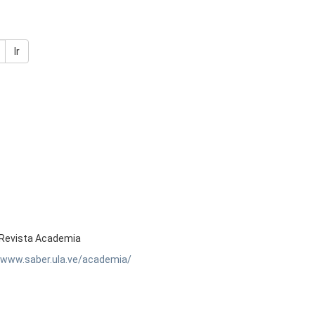
Ir
Revista Academia
//www.saber.ula.ve/academia/