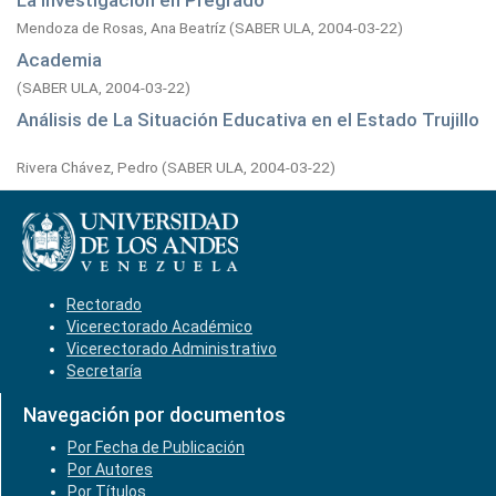
La Investigación en Pregrado
Mendoza de Rosas, Ana Beatríz
(
SABER ULA,
2004-03-22
)
Academia
(
SABER ULA,
2004-03-22
)
Análisis de La Situación Educativa en el Estado Trujillo
Rivera Chávez, Pedro
(
SABER ULA,
2004-03-22
)
Rectorado
Vicerectorado Académico
Vicerectorado Administrativo
Secretaría
Navegación por documentos
Por Fecha de Publicación
Por Autores
Por Títulos