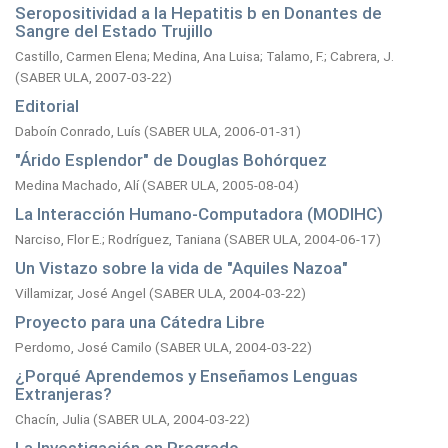
Seropositividad a la Hepatitis b en Donantes de
Sangre del Estado Trujillo
Castillo, Carmen Elena
;
Medina, Ana Luisa
;
Talamo, F.
;
Cabrera, J.
(
SABER ULA,
2007-03-22
)
Editorial
Daboín Conrado, Luís
(
SABER ULA,
2006-01-31
)
"Árido Esplendor" de Douglas Bohórquez
Medina Machado, Alí
(
SABER ULA,
2005-08-04
)
La Interacción Humano-Computadora (MODIHC)
Narciso, Flor E.
;
Rodríguez, Taniana
(
SABER ULA,
2004-06-17
)
Un Vistazo sobre la vida de "Aquiles Nazoa"
Villamizar, José Angel
(
SABER ULA,
2004-03-22
)
Proyecto para una Cátedra Libre
Perdomo, José Camilo
(
SABER ULA,
2004-03-22
)
¿Porqué Aprendemos y Enseñamos Lenguas
Extranjeras?
Chacín, Julia
(
SABER ULA,
2004-03-22
)