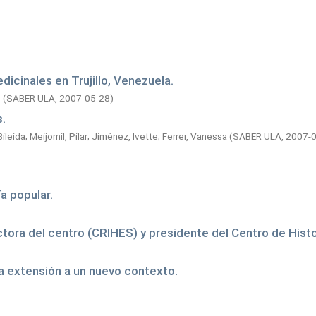
icinales en Trujillo, Venezuela.
.
(
SABER ULA,
2007-05-28
)
.
Bileida
;
Meijomil, Pilar
;
Jiménez, Ivette
;
Ferrer, Vanessa
(
SABER ULA,
2007-
a popular.
ctora del centro (CRIHES) y presidente del Centro de Histo
 la extensión a un nuevo contexto.