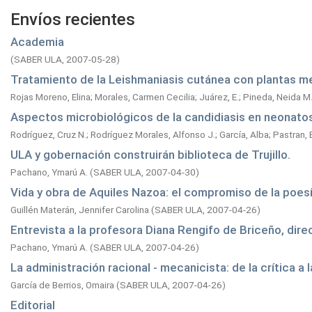
Envíos recientes
Academia
(
SABER ULA,
2007-05-28
)
Tratamiento de la Leishmaniasis cutánea con plantas med
Rojas Moreno, Elina
;
Morales, Carmen Cecilia
;
Juárez, E.
;
Pineda, Neida M
Aspectos microbiológicos de la candidiasis en neonatos
Rodríguez, Cruz N.
;
Rodríguez Morales, Alfonso J.
;
García, Alba
;
Pastran, 
ULA y gobernación construirán biblioteca de Trujillo.
Pachano, Ymarú A.
(
SABER ULA,
2007-04-30
)
Vida y obra de Aquiles Nazoa: el compromiso de la poesí
Guillén Materán, Jennifer Carolina
(
SABER ULA,
2007-04-26
)
Entrevista a la profesora Diana Rengifo de Briceño, dire
Pachano, Ymarú A.
(
SABER ULA,
2007-04-26
)
La administración racional - mecanicista: de la crítica a
García de Berrios, Omaira
(
SABER ULA,
2007-04-26
)
Editorial