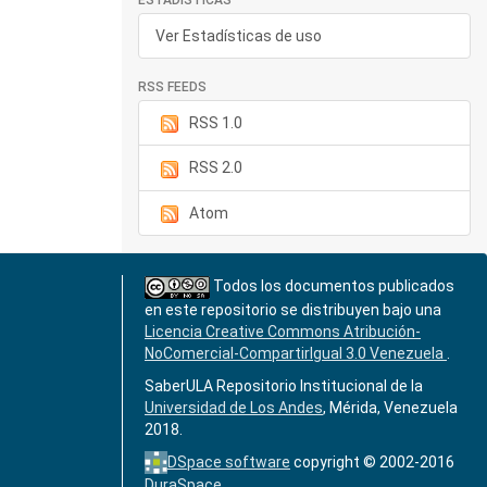
ESTADÍSTICAS
Ver Estadísticas de uso
RSS FEEDS
RSS 1.0
RSS 2.0
Atom
Todos los documentos publicados
en este repositorio se distribuyen bajo una
Licencia Creative Commons Atribución-
NoComercial-CompartirIgual 3.0 Venezuela
.
SaberULA Repositorio Institucional de la
Universidad de Los Andes
, Mérida, Venezuela
2018.
DSpace software
copyright © 2002-2016
DuraSpace
.