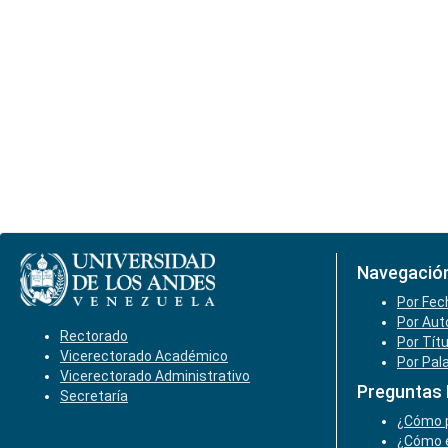
Navegació
Por Fec
Por Aut
Rectorado
Por Tít
Vicerectorado Académico
Por Pal
Vicerectorado Administrativo
Preguntas
Secretaría
¿Cómo p
¿Cómo e