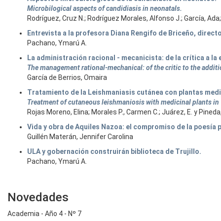
Microbilogical aspects of candidiasis in neonatals.
Rodríguez, Cruz N.; Rodríguez Morales, Alfonso J.; García, Ada; 
Entrevista a la profesora Diana Rengifo de Briceño, directo
Pachano, Ymarú A.
La administración racional - mecanicista: de la crítica a la
The management rational-mechanical: of the critic to the additi
García de Berrios, Omaira
Tratamiento de la Leishmaniasis cutánea con plantas medic
Treatment of cutaneous leishmaniosis with medicinal plants in T
Rojas Moreno, Elina; Morales P., Carmen C.; Juárez, E. y Pineda,
Vida y obra de Aquiles Nazoa: el compromiso de la poesía p
Guillén Materán, Jennifer Carolina
ULA y gobernación construirán biblioteca de Trujillo.
Pachano, Ymarú A.
Novedades
Academia - Año 4 - Nº 7