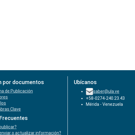
n por documentos
Ubícanos
ha de Publicación
saber@ula.ve
ores
+58-0274-240.23.43
ulos
Mérida - Venezuela
abras Clave
 Frecuentes
ublicar?
nviar o actualizar información?