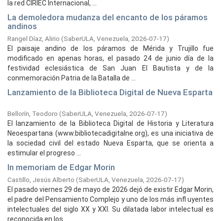
la red CIRIEC Internacional, ...
La demoledora mudanza del encanto de los páramos
andinos
Rangel Díaz, Alirio
(
SaberULA, Venezuela,
2026-07-17
)
El paisaje andino de los páramos de Mérida y Trujillo fue
modificado en apenas horas, el pasado 24 de junio día de la
festividad eclesiástica de San Juan El Bautista y de la
conmemoración Patria de la Batalla de ...
Lanzamiento de la Biblioteca Digital de Nueva Esparta
Bellorín, Teodoro
(
SaberULA, Venezuela,
2026-07-17
)
El lanzamiento de la Biblioteca Digital de Historia y Literatura
Neoespartana (www.bibliotecadigitalne.org), es una iniciativa de
la sociedad civil del estado Nueva Esparta, que se orienta a
estimular el progreso ...
In memoriam de Edgar Morin
Castillo, Jesús Alberto
(
SaberULA, Venezuela,
2026-07-17
)
El pasado viernes 29 de mayo de 2026 dejó de existir Edgar Morin,
el padre del Pensamiento Complejo y uno de los más infl uyentes
intelectuales del siglo XX y XXI. Su dilatada labor intelectual es
reconocida en los ...