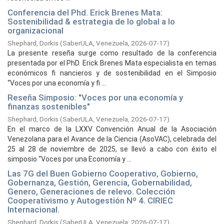
Conferencia del Phd. Erick Brenes Mata:
Sostenibilidad & estrategia de lo global a lo
organizacional
Shephard, Dorkis
(
SaberULA, Venezuela,
2026-07-17
)
La presente reseña surge como resultado de la conferencia
presentada por el PhD. Erick Brenes Mata especialista en temas
económicos fi nancieros y de sostenibilidad en el Simposio
“Voces por una economía y fi ...
Reseña Simposio: "Voces por una economía y
finanzas sostenibles"
Shephard, Dorkis
(
SaberULA, Venezuela,
2026-07-17
)
En el marco de la LXXV Convención Anual de la Asociación
Venezolana para el Avance de la Ciencia (AsoVAC), celebrada del
25 al 28 de noviembre de 2025, se llevó a cabo con éxito el
simposio “Voces por una Economía y ...
Las 7G del Buen Gobierno Cooperativo, Gobierno,
Gobernanza, Gestión, Gerencia, Gobernabilidad,
Genero, Generaciones de relevo. Colección
Cooperativismo y Autogestión Nº 4. CIRIEC
Internacional.
Shephard, Dorkis
(
SaberULA, Venezuela,
2026-07-17
)