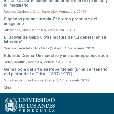
Iris M. Zavala: El sueño de amor entre el texto único y
lo imaginario
Rosales Cárdenas, Otto
(
SaberULA, Venezuela,
2019
)
Signados por una utopía. El eterno presente del
imaginario
Cristancho, Sioli
(
SaberULA, Venezuela,
2019
)
El Bolívar de Gabo u otra lectura de "El general en su
laberinto"
González Agúdelo, Elvia María
(
SaberULA, Venezuela,
2019
)
Edoardo Crema: Un maestro y una concepción crítica
Denis, Beatriz
(
SaberULA, Venezuela,
2019
)
Genealogía del arte en Pepe Melani (En el centenario
del pintor de La Grita - 1897/1997)
Mora García, José Pascual
(
SaberULA, Venezuela,
2019
)
Más