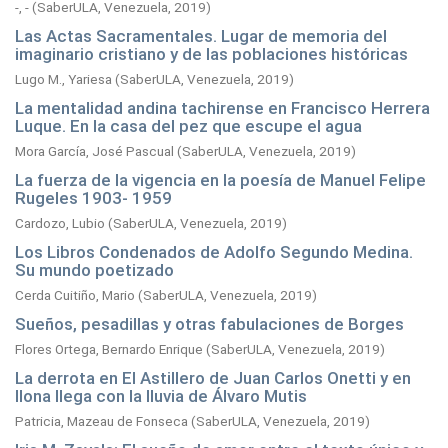
-, -
(
SaberULA, Venezuela,
2019
)
Las Actas Sacramentales. Lugar de memoria del
imaginario cristiano y de las poblaciones históricas
Lugo M., Yariesa
(
SaberULA, Venezuela,
2019
)
La mentalidad andina tachirense en Francisco Herrera
Luque. En la casa del pez que escupe el agua
Mora García, José Pascual
(
SaberULA, Venezuela,
2019
)
La fuerza de la vigencia en la poesía de Manuel Felipe
Rugeles 1903- 1959
Cardozo, Lubio
(
SaberULA, Venezuela,
2019
)
Los Libros Condenados de Adolfo Segundo Medina.
Su mundo poetizado
Cerda Cuitiño, Mario
(
SaberULA, Venezuela,
2019
)
Sueños, pesadillas y otras fabulaciones de Borges
Flores Ortega, Bernardo Enrique
(
SaberULA, Venezuela,
2019
)
La derrota en El Astillero de Juan Carlos Onetti y en
Ilona llega con la lluvia de Álvaro Mutis
Patricia, Mazeau de Fonseca
(
SaberULA, Venezuela,
2019
)