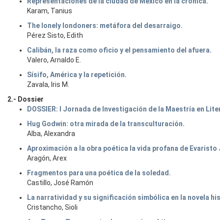
Representaciones de la ciudad de México en la crónica.
Karam, Tanius
The lonely londoners: metáfora del desarraigo.
Pérez Sisto, Edith
Calibán, la raza como oficio y el pensamiento del afuera.
Valero, Arnaldo E.
Sísifo, América y la repetición.
Zavala, Iris M.
2.- Dossier
DOSSIER: I Jornada de Investigación de la Maestría en Lite
Hug Godwin: otra mirada de la transculturación.
Alba, Alexandra
Aproximación a la obra poética la vida profana de Evarist
Aragón, Arex
Fragmentos para una poética de la soledad.
Castillo, José Ramón
La narratividad y su significación simbólica en la novela hi
Cristancho, Sioli