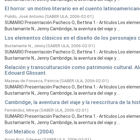
El horror: un motivo literario en el cuento latinoamerican
Pulido, José Antonio
(
SABER ULA,
2006-02-01
)
SUMARIO Presentación Pacheco O., Bettina 1.- Artículos Los elemen
Bustamante N., Jenny Cambridge, la aventura del viaje y ...
Los elementos clásicos en el diseño de los personajes 
Bustamante N., Jenny
(
SABER ULA,
2006-02-01
)
SUMARIO Presentación Pacheco O., Bettina 1.- Artículos Los elemen
Bustamante N., Jenny Cambridge, la aventura del viaje y ...
Relación y transculturación como patrimonio cultural. A
Edouard Glissant.
Mazeau de Fonseca, Patricia
(
SABER ULA,
2006-02-01
)
SUMARIO Presentación Pacheco O., Bettina 1.- Artículos Los elemen
Bustamante N., Jenny Cambridge, la aventura del viaje y ...
Cambridge, la aventura del viaje y la reescritura de la hist
Fernández, Mireya
(
SABER ULA,
2006-02-01
)
SUMARIO Presentación Pacheco O., Bettina 1.- Artículos Los elemen
Bustamante N., Jenny Cambridge, la aventura del viaje y ...
Sol Metálico. (2004)
Rojas Ruiz, Odeyser
(
SABER ULA,
2006-02-01
)