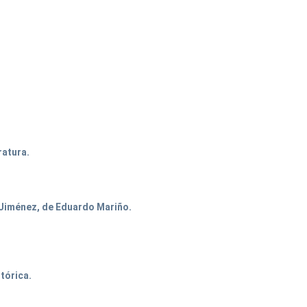
ratura.
o Jiménez, de Eduardo Mariño.
stórica.