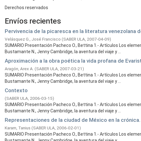
Derechos reservados
Envíos recientes
Pervivencia de la picaresca en la literatura venezolana d
Velásquez G., José Francisco
(
SABER ULA,
2007-04-09
)
SUMARIO Presentación Pacheco O., Bettina 1.- Artículos Los elemen
Bustamante N., Jenny Cambridge, la aventura del viaje y ...
Aproximación a la obra poética la vida profana de Evari
Aragón, Arex A.
(
SABER ULA,
2007-03-21
)
SUMARIO Presentación Pacheco O., Bettina 1.- Artículos Los elemen
Bustamante N., Jenny Cambridge, la aventura del viaje y ...
Contexto
(
SABER ULA,
2006-03-15
)
SUMARIO Presentación Pacheco O., Bettina 1.- Artículos Los elemen
Bustamante N., Jenny Cambridge, la aventura del viaje y ...
Representaciones de la ciudad de México en la crónica.
Karam, Tanius
(
SABER ULA,
2006-02-01
)
SUMARIO Presentación Pacheco O., Bettina 1.- Artículos Los elemen
Bustamante N., Jenny Cambridge, la aventura del viaje y ...