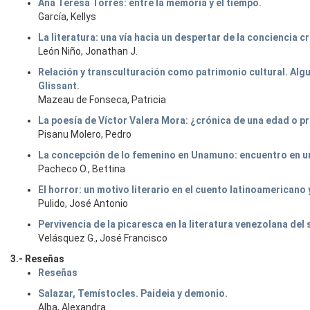
Ana Teresa Torres: entre la memoria y el tiempo.
García, Kellys
La literatura: una vía hacia un despertar de la conciencia crít
León Niño, Jonathan J.
Relación y transculturación como patrimonio cultural. Alg
Glissant.
Mazeau de Fonseca, Patricia
La poesía de Víctor Valera Mora: ¿crónica de una edad o p
Pisanu Molero, Pedro
La concepción de lo femenino en Unamuno: encuentro en u
Pacheco O., Bettina
El horror: un motivo literario en el cuento latinoamericano 
Pulido, José Antonio
Pervivencia de la picaresca en la literatura venezolana del 
Velásquez G., José Francisco
3.- Reseñas
Reseñas
Salazar, Temístocles. Paideia y demonio.
Alba, Alexandra