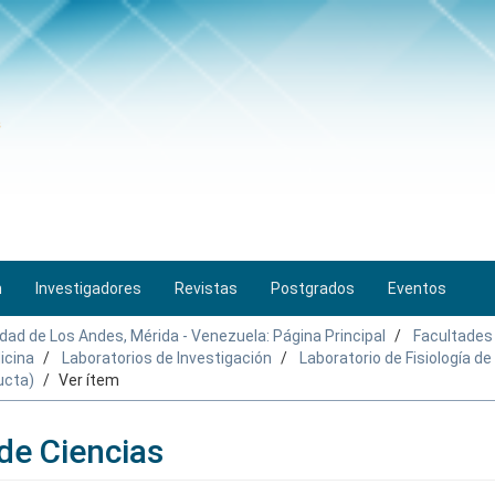
n
Investigadores
Revistas
Postgrados
Eventos
idad de Los Andes, Mérida - Venezuela: Página Principal
Facultades
icina
Laboratorios de Investigación
Laboratorio de Fisiología d
ucta)
Ver ítem
de Ciencias