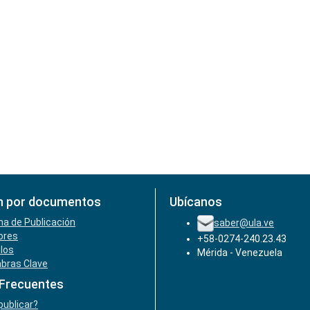
n por documentos
Ubícanos
ha de Publicación
saber@ula.ve
ores
+58-0274-240.23.43
ulos
Mérida - Venezuela
abras Clave
 Frecuentes
ublicar?