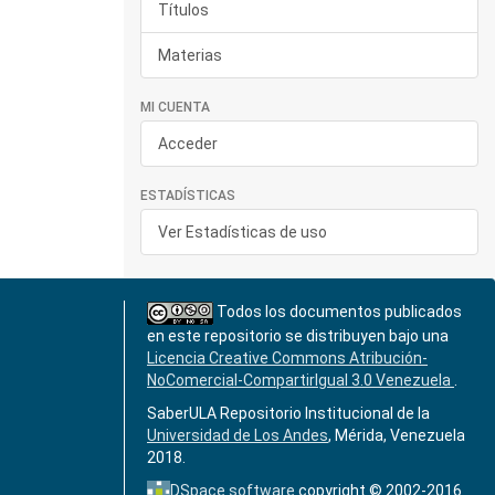
Títulos
Materias
MI CUENTA
Acceder
ESTADÍSTICAS
Ver Estadísticas de uso
Todos los documentos publicados
en este repositorio se distribuyen bajo una
Licencia Creative Commons Atribución-
NoComercial-CompartirIgual 3.0 Venezuela
.
SaberULA Repositorio Institucional de la
Universidad de Los Andes
, Mérida, Venezuela
2018.
DSpace software
copyright © 2002-2016