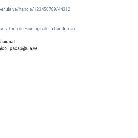
ber.ula.ve/handle/123456789/44312
oratorio de Fisiología de la Conducta)
icional
nico
pacap@ula.ve