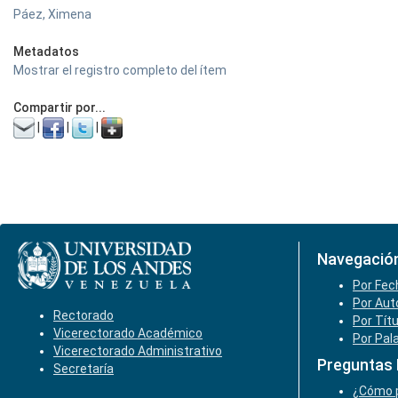
Páez, Ximena
Metadatos
Mostrar el registro completo del ítem
Compartir por...
|
|
|
Navegació
Por Fec
Por Aut
Rectorado
Por Tít
Vicerectorado Académico
Por Pal
Vicerectorado Administrativo
Preguntas
Secretaría
¿Cómo p