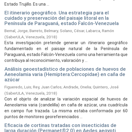
Estado Trujillo. Es una ...
El itinerario geográfico. Una estrategia para el
cuidado y preservación del paisaje litoral en la
Península de Paraguaná, estado Falcón-Venezuela
Bernal, Jorge
;
Barreto, Belmary
;
Solano, César
;
Labarca, Ramón
(
SaberULA, Venezuela,
2018
)
Esta investigación pretende generar un itinerario geográfico
fundamentado en el paisaje natural de la Península de
Paraguaná, estado Falcón-Venezuela como una herramienta que
contribuya al reconocimiento, valoración y ...
Análisis geoestadístico de poblaciones de huevos de
Aeneolamia varia (Hemiptera:Cercopidae) en caña de
azúcar
Figueredo, Luis
;
Rey, Juan Carlos
;
Andrade, Onelia
;
Quintero, José
(
SaberULA, Venezuela,
2018
)
Con el objeto de analizar la variación espacial de huevos de
Aeneolamia varia (candelilla) en caña de azúcar, una cuadrícula
en campo fue trazada. La misma estaba conformada por 60
puntos de monitoreo georeferenciados ...
Eficacia de cortinas tratadas con insecticidas de
larga duración (Permanet®2.0) en Aedes aegypti