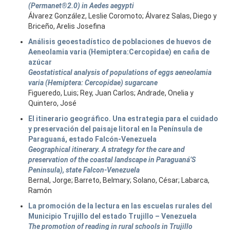
(Permanet®2.0) in Aedes aegypti
Álvarez González, Leslie Coromoto; Álvarez Salas, Diego y
Briceño, Arelis Josefina
Análisis geoestadístico de poblaciones de huevos de
Aeneolamia varia (Hemiptera:Cercopidae) en caña de
azúcar
Geostatistical analysis of populations of eggs aeneolamia
varia (Hemiptera: Cercopidae) sugarcane
Figueredo, Luis; Rey, Juan Carlos; Andrade, Onelia y
Quintero, José
El itinerario geográfico. Una estrategia para el cuidado
y preservación del paisaje litoral en la Península de
Paraguaná, estado Falcón-Venezuela
Geographical itinerary. A strategy for the care and
preservation of the coastal landscape in Paraguaná’S
Peninsula), state Falcon-Venezuela
Bernal, Jorge; Barreto, Belmary; Solano, César; Labarca,
Ramón
La promoción de la lectura en las escuelas rurales del
Municipio Trujillo del estado Trujillo – Venezuela
The promotion of reading in rural schools in Trujillo