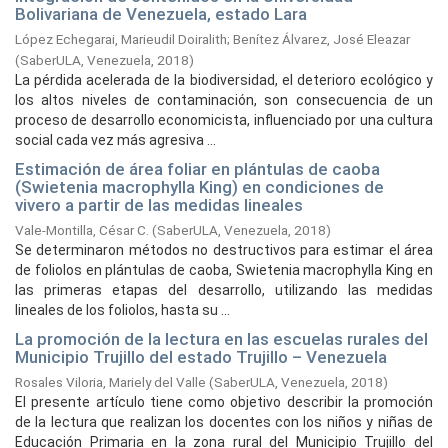
Bolivariana de Venezuela, estado Lara
López Echegarai, Marieudil Doiralith
;
Benítez Álvarez, José Eleazar
(
SaberULA, Venezuela,
2018
)
La pérdida acelerada de la biodiversidad, el deterioro ecológico y
los altos niveles de contaminación, son consecuencia de un
proceso de desarrollo economicista, influenciado por una cultura
social cada vez más agresiva ...
Estimación de área foliar en plántulas de caoba
(Swietenia macrophylla King) en condiciones de
vivero a partir de las medidas lineales
Vale-Montilla, César C.
(
SaberULA, Venezuela,
2018
)
Se determinaron métodos no destructivos para estimar el área
de foliolos en plántulas de caoba, Swietenia macrophylla King en
las primeras etapas del desarrollo, utilizando las medidas
lineales de los foliolos, hasta su ...
La promoción de la lectura en las escuelas rurales del
Municipio Trujillo del estado Trujillo – Venezuela
Rosales Viloria, Mariely del Valle
(
SaberULA, Venezuela,
2018
)
El presente artículo tiene como objetivo describir la promoción
de la lectura que realizan los docentes con los niños y niñas de
Educación Primaria en la zona rural del Municipio Trujillo del