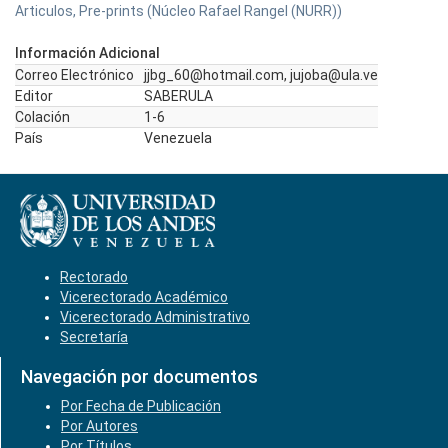
Articulos, Pre-prints (Núcleo Rafael Rangel (NURR))
Información Adicional
Correo Electrónico
jjbg_60@hotmail.com, jujoba@ula.ve
Editor
SABERULA
Colación
1-6
País
Venezuela
Rectorado
Vicerectorado Académico
Vicerectorado Administrativo
Secretaría
Navegación por documentos
Por Fecha de Publicación
Por Autores
Por Títulos