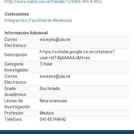
http://www.saber.ula.ve/handle/123456789/47855
Colecciones
Integrantes (Facultad de Medicina)
Información Adicional
Correo
eoreyes@ula.ve
Electrónico
https://scholar.google.co.ve/citations?
Descripción
user=ldTAljAAAAAJ&hl=es
Categoría
Titular
Investigador
Correo
eoreyes@ula.ve
Electrónico
Grado
Doctorado
Académico
Líneas de
Neurociencias
Investigación
Profesión
Medico
Teléfono
04143744642