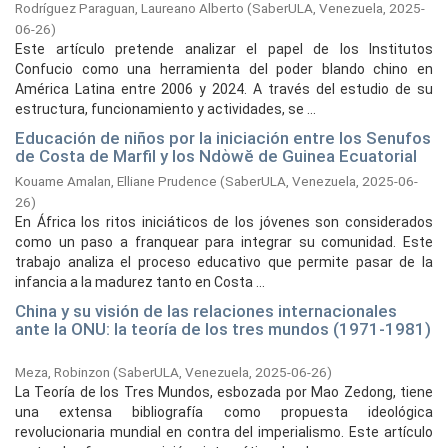
Rodríguez Paraguan, Laureano Alberto
(
SaberULA, Venezuela,
2025-
06-26
)
Este artículo pretende analizar el papel de los Institutos
Confucio como una herramienta del poder blando chino en
América Latina entre 2006 y 2024. A través del estudio de su
estructura, funcionamiento y actividades, se ...
Educación de niños por la iniciación entre los Senufos
de Costa de Marfil y los Ndὸwĕ de Guinea Ecuatorial
Kouame Amalan, Elliane Prudence
(
SaberULA, Venezuela,
2025-06-
26
)
En África los ritos iniciáticos de los jóvenes son considerados
como un paso a franquear para integrar su comunidad. Este
trabajo analiza el proceso educativo que permite pasar de la
infancia a la madurez tanto en Costa ...
China y su visión de las relaciones internacionales
ante la ONU: la teoría de los tres mundos (1971-1981)
Meza, Robinzon
(
SaberULA, Venezuela,
2025-06-26
)
La Teoría de los Tres Mundos, esbozada por Mao Zedong, tiene
una extensa bibliografía como propuesta ideológica
revolucionaria mundial en contra del imperialismo. Este artículo