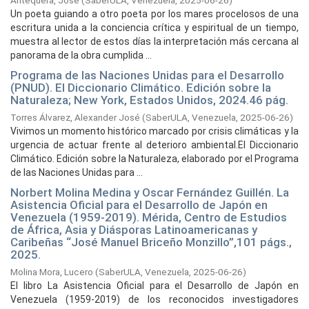
Antequera, José
(
SaberULA, Venezuela,
2025-06-26
)
Un poeta guiando a otro poeta por los mares procelosos de una
escritura unida a la conciencia crítica y espiritual de un tiempo,
muestra al lector de estos días la interpretación más cercana al
panorama de la obra cumplida ...
Programa de las Naciones Unidas para el Desarrollo
(PNUD). El Diccionario Climático. Edición sobre la
Naturaleza; New York, Estados Unidos, 2024.46 pág.
Torres Álvarez, Alexander José
(
SaberULA, Venezuela,
2025-06-26
)
Vivimos un momento histórico marcado por crisis climáticas y la
urgencia de actuar frente al deterioro ambiental.El Diccionario
Climático. Edición sobre la Naturaleza, elaborado por el Programa
de las Naciones Unidas para ...
Norbert Molina Medina y Oscar Fernández Guillén. La
Asistencia Oficial para el Desarrollo de Japón en
Venezuela (1959-2019). Mérida, Centro de Estudios
de África, Asia y Diásporas Latinoamericanas y
Caribeñas “José Manuel Briceño Monzillo”,101 págs.,
2025.
Molina Mora, Lucero
(
SaberULA, Venezuela,
2025-06-26
)
El libro La Asistencia Oficial para el Desarrollo de Japón en
Venezuela (1959-2019) de los reconocidos investigadores