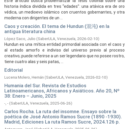
Este artículo busca problematizar la tesis colonial sobre una
historia índica dividida en tres “edades”: una atávica era de oro
védica, un medioevo islámico con cruentos gobernantes, y otra
moderna con dirigentes de un ...
Caos y creación. El tema de Hundun (混沌) en la
antigua literatura china
López Saco, Julio
(
SaberULA, Venezuela,
2026-02-10
)
Hundun es una mítica entidad primordial asociada con el caos y
al estado amorfo e indiviso del universo previo al proceso
creativo; puede referirse a un ser legendario que no posee rostro,
tiene cuatro alas y seis patas, ...
Editorial
Lucena Molero, Hernán
(
SaberULA, Venezuela,
2026-02-10
)
Humania del Sur. Revista de Estudios
Latinoamericanos, Africanos y Asiáticos. Año 20, Nº
38: Enero – Junio, 2025
-, -
(
SaberULA, Venezuela,
2025-06-26
)
Carlos Rocha. La ruta del insomne. Ensayo sobre la
poética de José Antonio Ramos Sucre (1890 -1930).
Madrid, Ediciones La ruta Ramos Sucre, 2024.126 p.