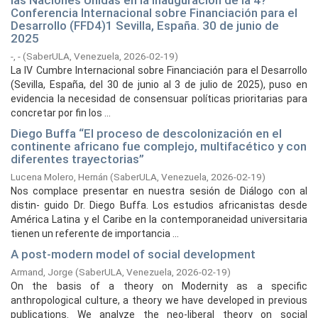
las Naciones Unidas en la inauguración de la 4?
Conferencia Internacional sobre Financiación para el
Desarrollo (FFD4)1 Sevilla, España. 30 de junio de
2025
-, -
(
SaberULA, Venezuela,
2026-02-19
)
La IV Cumbre Internacional sobre Financiación para el Desarrollo
(Sevilla, España, del 30 de junio al 3 de julio de 2025), puso en
evidencia la necesidad de consensuar políticas prioritarias para
concretar por fin los ...
Diego Buffa “El proceso de descolonización en el
continente africano fue complejo, multifacético y con
diferentes trayectorias”
Lucena Molero, Hernán
(
SaberULA, Venezuela,
2026-02-19
)
Nos complace presentar en nuestra sesión de Diálogo con al
distin- guido Dr. Diego Buffa. Los estudios africanistas desde
América Latina y el Caribe en la contemporaneidad universitaria
tienen un referente de importancia ...
A post-modern model of social development
Armand, Jorge
(
SaberULA, Venezuela,
2026-02-19
)
On the basis of a theory on Modernity as a specific
anthropological culture, a theory we have developed in previous
publications. We analyze the neo-liberal theory on social