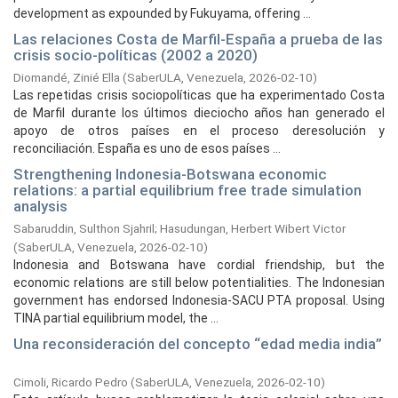
development as expounded by Fukuyama, offering ...
Las relaciones Costa de Marfil-España a prueba de las
crisis socio-políticas (2002 a 2020)
Diomandé, Zinié Ella
(
SaberULA, Venezuela,
2026-02-10
)
Las repetidas crisis sociopolíticas que ha experimentado Costa
de Marfil durante los últimos dieciocho años han generado el
apoyo de otros países en el proceso deresolución y
reconciliación. España es uno de esos países ...
Strengthening Indonesia-Botswana economic
relations: a partial equilibrium free trade simulation
analysis
Sabaruddin, Sulthon Sjahril
;
Hasudungan, Herbert Wibert Victor
(
SaberULA, Venezuela,
2026-02-10
)
Indonesia and Botswana have cordial friendship, but the
economic relations are still below potentialities. The Indonesian
government has endorsed Indonesia-SACU PTA proposal. Using
TINA partial equilibrium model, the ...
Una reconsideración del concepto “edad media india”
Cimoli, Ricardo Pedro
(
SaberULA, Venezuela,
2026-02-10
)