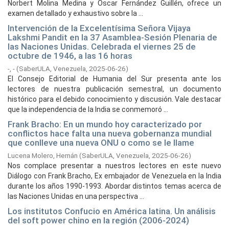
Norbert Molina Medina y Oscar Fernández Guillén, ofrece un
examen detallado y exhaustivo sobre la ...
Intervención de la Excelentísima Señora Vijaya
Lakshmi Pandit en la 37 Asamblea-Sesión Plenaria de
las Naciones Unidas. Celebrada el viernes 25 de
octubre de 1946, a las 16 horas
-, -
(
SaberULA, Venezuela,
2025-06-26
)
El Consejo Editorial de Humania del Sur presenta ante los
lectores de nuestra publicación semestral, un documento
histórico para el debido conocimiento y discusión. Vale destacar
que la independencia de la India se conmemoró ...
Frank Bracho: En un mundo hoy caracterizado por
conflictos hace falta una nueva gobernanza mundial
que conlleve una nueva ONU o como se le llame
Lucena Molero, Hernán
(
SaberULA, Venezuela,
2025-06-26
)
Nos complace presentar a nuestros lectores en este nuevo
Diálogo con Frank Bracho, Ex embajador de Venezuela en la India
durante los años 1990-1993. Abordar distintos temas acerca de
las Naciones Unidas en una perspectiva ...
Los institutos Confucio en América latina. Un análisis
del soft power chino en la región (2006-2024)