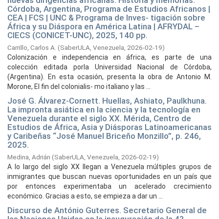
nuevas dirigencias africanas: Historia y memorias.
Córdoba, Argentina, Programa de Estudios Africanos |
CEA | FCS | UNC & Programa de Inves- tigación sobre
África y su Diáspora en América Latina | AFRYDAL –
CIECS (CONICET-UNC), 2025, 140 pp.
Carrillo, Carlos A.
(
SaberULA, Venezuela,
2026-02-19
)
Colonización e independencia en áfrica, es parte de una
colección editada porla Universidad Nacional de Córdoba,
(Argentina). En esta ocasión, presenta la obra de Antonio M.
Morone, El fin del colonialis- mo italiano y las ...
José G. Álvarez-Cornett. Huellas, Ashiato, Paulkhuna.
La impronta asiática en la ciencia y la tecnología en
Venezuela durante el siglo XX. Mérida, Centro de
Estudios de África, Asia y Diásporas Latinoamericanas
y Caribeñas “José Manuel Briceño Monzillo”, p. 246,
2025.
Medina, Adrián
(
SaberULA, Venezuela,
2026-02-19
)
A lo largo del siglo XX llegan a Venezuela múltiples grupos de
inmigrantes que buscan nuevas oportunidades en un país que
por entonces experimentaba un acelerado crecimiento
económico. Gracias a esto, se empieza a dar un ...
Discurso de António Guterres. Secretario General de