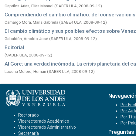
Capriles Arias, Elías Manuel
(
SABER ULA,
2008-09-12
)
Comprendiendo el cambio climático: del conservacionis
Camargo Mora, María Gabriela
(
SABER ULA,
2008-09-12
)
El cambio climático y sus posibles efectos sobre Venez
Gabaldón, Arnoldo José
(
SABER ULA,
2008-09-12
)
Editorial
(
SABER ULA,
2008-09-12
)
Al Gore: una verdad incómoda. La crisis planetaria del c
Lucena Molero, Hernán
(
SABER ULA,
2008-09-12
)
Navegació
Por Fec
Por Aut
Rectorado
Por Tít
Vicerectorado Académico
Por Pal
Vicerectorado Administrativo
Preguntas
Secretaría