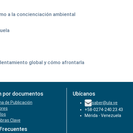
mo a la concienciación ambiental
uela
alentamiento global y cómo afrontarla
n por documentos
Ubícanos
ha de Publicación
saber@ula.ve
ores
+58-0274-240.23.43
ulos
Mérida - Venezuela
abras Clave
 Frecuentes