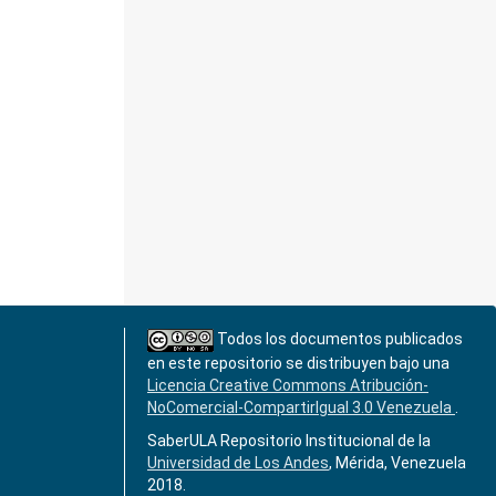
Todos los documentos publicados
en este repositorio se distribuyen bajo una
Licencia Creative Commons Atribución-
NoComercial-CompartirIgual 3.0 Venezuela
.
SaberULA Repositorio Institucional de la
Universidad de Los Andes
, Mérida, Venezuela
2018.