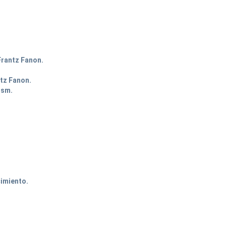
Frantz Fanon.
ntz Fanon.
ism.
cimiento.