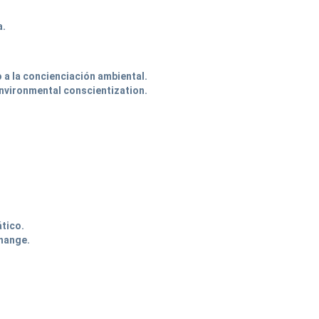
a.
a la concienciación ambiental.
nvironmental conscientization.
ático.
hange.