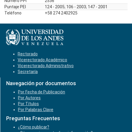
Número PPI
2536
Puntaje PEI
124 - 2005; 106 - 2003; 147 - 2001
Teléfono
+58 274 2402925
Rectorado
Vicerectorado Académico
Vicerectorado Administrativo
Secretaría
Navegación por documentos
Por Fecha de Publicación
Por Autores
Por Títulos
Por Palabras Clave
Preguntas Frecuentes
¿Cómo publicar?