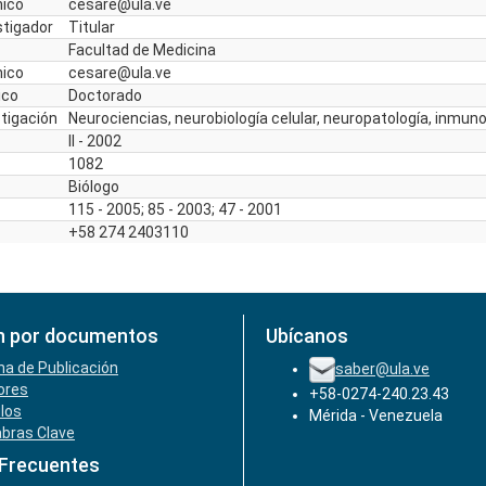
nico
cesare@ula.ve
stigador
Titular
Facultad de Medicina
nico
cesare@ula.ve
ico
Doctorado
stigación
Neurociencias, neurobiología celular, neuropatología, inmun
II - 2002
1082
Biólogo
115 - 2005; 85 - 2003; 47 - 2001
+58 274 2403110
n por documentos
Ubícanos
ha de Publicación
saber@ula.ve
ores
+58-0274-240.23.43
ulos
Mérida - Venezuela
abras Clave
 Frecuentes