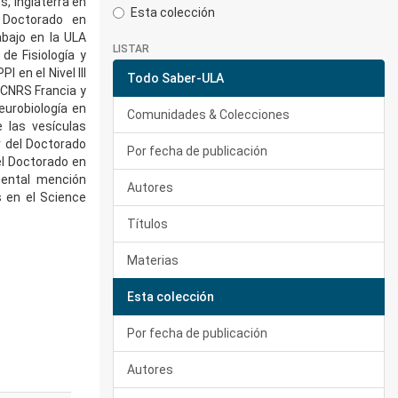
s, Inglaterra en
Esta colección
 Doctorado en
abajo en la ULA
LISTAR
de Fisiología y
 en el Nivel III
Todo Saber-ULA
 CNRS Francia y
eurobiología en
Comunidades & Colecciones
 las vesículas
r del Doctorado
Por fecha de publicación
el Doctorado en
mental mención
Autores
s en el Science
Títulos
Materias
Esta colección
Por fecha de publicación
Autores