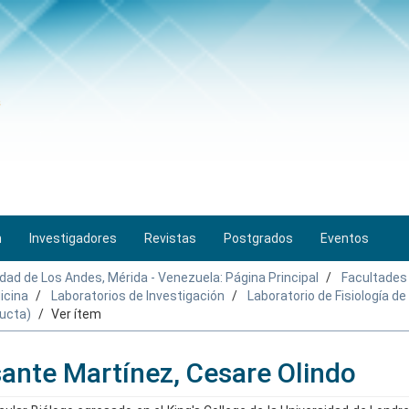
n
Investigadores
Revistas
Postgrados
Eventos
idad de Los Andes, Mérida - Venezuela: Página Principal
Facultades
icina
Laboratorios de Investigación
Laboratorio de Fisiología d
ducta)
Ver ítem
sante Martínez, Cesare Olindo