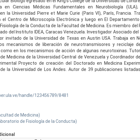
lar Biólogo egresado en el King's College de la Universidad de Londre
ía en Ciencias Médicas Fundamentales en Neurobiología (ULA);
en la Universidad Pierre et Marie Curie (Paris VI), París, Francia. Tr
el Centro de Microscopía Electrónica y luego en El Departamento 
Fisiología de la Conducta de la Facultad de Medicina. Es miembro del PPI
itado del Instituto IDEA, Caracas Venezuela. Investigador Asociado del
or invitado de la Universidad de Texas en Austin USA. Trabaja en N
 los mecanismos de liberación de neurotransmisores y reciclaje de
í como en los mecanismos de acción de algunas neurotoxinas. Tuto
o de Medicina de la Universidad Central de Venezuela y Coordinador d
rimental Proyecto de creación del Doctorado en Medicina Experi
de la Universidad de Los Andes. Autor de 39 publicaciones listada
ber.ula.ve/handle/123456789/8481
acultad de Medicina)
boratorio de Fisiología de la Conducta)
icional