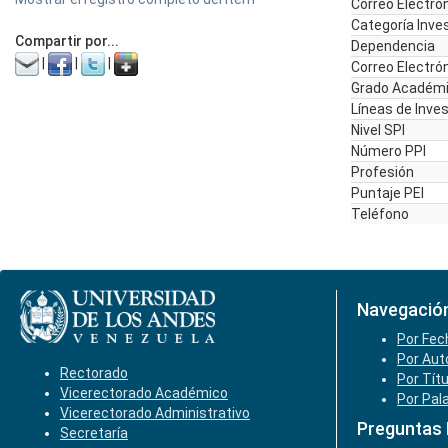
Correo Electró
Categoría Inve
Compartir por...
Dependencia
|
|
|
Correo Electró
Grado Académ
Líneas de Inve
Nivel SPI
Número PPI
Profesión
Puntaje PEI
Teléfono
Navegació
Por Fec
Por Aut
Rectorado
Por Tít
Vicerectorado Académico
Por Pal
Vicerectorado Administrativo
Preguntas
Secretaría