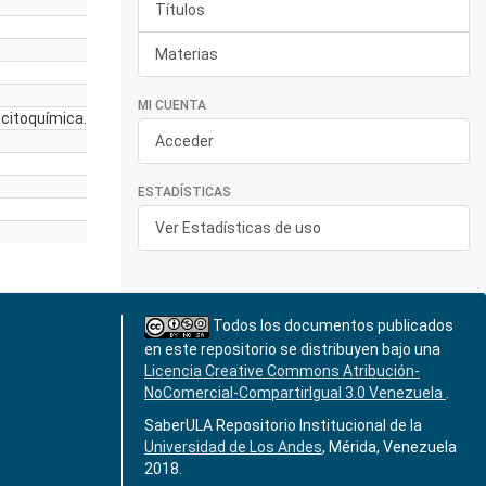
Títulos
Materias
MI CUENTA
ocitoquímica.
Acceder
ESTADÍSTICAS
Ver Estadísticas de uso
Todos los documentos publicados
en este repositorio se distribuyen bajo una
Licencia Creative Commons Atribución-
NoComercial-CompartirIgual 3.0 Venezuela
.
SaberULA Repositorio Institucional de la
Universidad de Los Andes
, Mérida, Venezuela
2018.