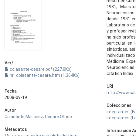
Resumen Curricu
1981; Maestr
Neurociencias 
desde 1981 en 
Laboratorio de 
y profesor inv
ha sido profes
particular en
sinápticas, as
Individualizad
Medicina Expe
Ver/
Neurociencias 
colasante-cesare.pdf (227.0Kb)
Citation Index.
hr_colasante-cesare.htm (1.364Kb)
URI
Fecha
http://www.sa
2008-09-19
Colecciones
Autor
Integrantes (F
Colasante Martínez, Cesare Olindo
Integrantes (La
Metadatos
Información Ad
Mostrar el registro completo del ítem