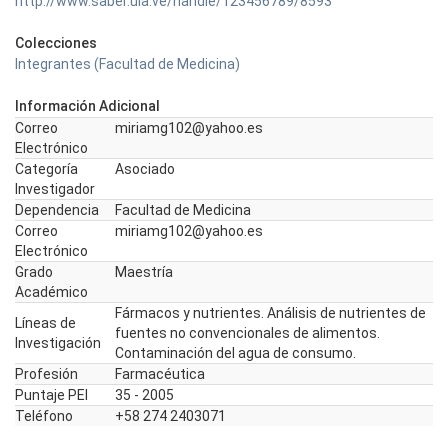
http://www.saber.ula.ve/handle/123456789/8593
Colecciones
Integrantes (Facultad de Medicina)
Información Adicional
Correo
miriamg102@yahoo.es
Electrónico
Categoría
Asociado
Investigador
Dependencia
Facultad de Medicina
Correo
miriamg102@yahoo.es
Electrónico
Grado
Maestría
Académico
Fármacos y nutrientes. Análisis de nutrientes de
Líneas de
fuentes no convencionales de alimentos.
Investigación
Contaminación del agua de consumo.
Profesión
Farmacéutica
Puntaje PEI
35 - 2005
Teléfono
+58 274 2403071