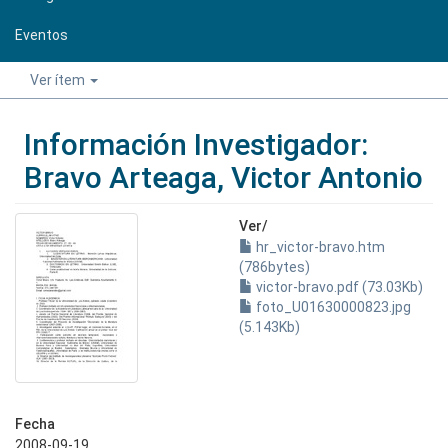
Eventos
Ver ítem
Información Investigador:
Bravo Arteaga, Victor Antonio
Ver/
hr_victor-bravo.htm
(786bytes)
victor-bravo.pdf (73.03Kb)
foto_U01630000823.jpg
(5.143Kb)
Fecha
2008-09-19