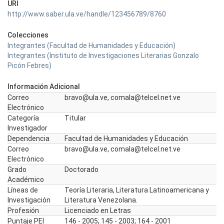
URI
http://www.saber.ula.ve/handle/123456789/8760
Colecciones
Integrantes (Facultad de Humanidades y Educación)
Integrantes (Instituto de Investigaciones Literarias Gonzalo
Picón Febres)
Información Adicional
Correo
bravo@ula.ve, comala@telcel.net.ve
Electrónico
Categoría
Titular
Investigador
Dependencia
Facultad de Humanidades y Educación
Correo
bravo@ula.ve, comala@telcel.net.ve
Electrónico
Grado
Doctorado
Académico
Líneas de
Teoría Literaria, Literatura Latinoamericana y
Investigación
Literatura Venezolana.
Profesión
Licenciado en Letras
Puntaje PEI
146 - 2005; 145 - 2003; 164 - 2001