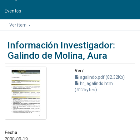
Eventos
Ver ítem
Información Investigador:
Galindo de Molina, Aura
Ver/
agalindo.pdf (82.32Kb)
hr_agalindo.htm
(412bytes)
Fecha
2008-09-19