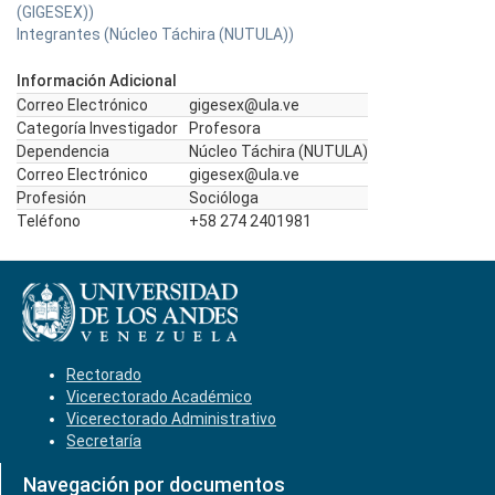
(GIGESEX))
Integrantes (Núcleo Táchira (NUTULA))
Información Adicional
Correo Electrónico
gigesex@ula.ve
Categoría Investigador
Profesora
Dependencia
Núcleo Táchira (NUTULA)
Correo Electrónico
gigesex@ula.ve
Profesión
Socióloga
Teléfono
+58 274 2401981
Rectorado
Vicerectorado Académico
Vicerectorado Administrativo
Secretaría
Navegación por documentos