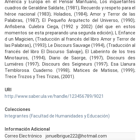
América y Europa en el Pensar Mantuano, Los inquietantes
cuadros de Geraldine Saldate, (1981); Recuerdo y respeto para el
héroe nacional (1983); Holadios, (1984); Amor y Terror de las
Palabras, (1987); El Pequeño Arquitecto del Universo, (1990);
Anfisbena. Culebra Ciega, (1992 y 2002) (del que en estos
momentos se esta preparando una segunda edición); L Enfance
d un Magicien, (Traducción al francés del libro Amor y Terror de
las Palabras), (1993); Le Discours Sauvage (1994), (Traducción al
francés del libro El Discurso Salvaje), El Laberinto de los tres
Minotauros, (1994); Diario de Saorge, (1997); Discours des
Lumiéres (1997); Discours des Seigneurs (1997); Esa Llanura
Temblorosa. Cuaderno. (1998); Matices de Matisse, (1999);
Trece Trozos y Tres Trizas, (2001).
URI
http://www.saber.ula.ve/handle/123456789/9021
Colecciones
Integrantes (Facultad de Humanidades y Educación)
Información Adicional
Correo Electrónico
jonuelbrigue222@hotmail.com