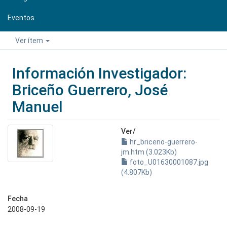
Eventos
Ver ítem
Información Investigador:
Briceño Guerrero, José
Manuel
Ver/
hr_briceno-guerrero-
jm.htm (3.023Kb)
foto_U01630001087.jpg
(4.807Kb)
Fecha
2008-09-19