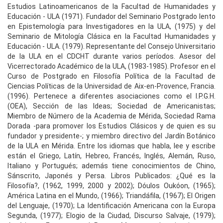
Estudios Latinoamericanos de la Facultad de Humanidades y
Educación - ULA (1971). Fundador del Seminario Postgrado lento
en Epistemología para Investigadores en la ULA, (1975) y del
Seminario de Mitología Clásica en la Facultad Humanidades y
Educación - ULA. (1979). Representante del Consejo Universitario
de la ULA en el CDCHT durante varios períodos. Asesor del
Vicerrectorado Académico de la ULA, (1983-1985). Profesor en el
Curso de Postgrado en Filosofía Política de la Facultad de
Ciencias Políticas de la Universidad de Aix-en-Provence, Francia.
(1996). Pertenece a diferentes asociaciones como el I.P.G.H.
(OEA), Sección de las Ideas; Sociedad de Americanistas;
Miembro de Número de la Academia de Mérida, Sociedad Rama
Dorada -para promover los Estudios Clásicos y de quien es su
fundador y presidente-; y miembro directivo del Jardín Botánico
de la ULA en Mérida. Entre los idiomas que habla, lee y escribe
están el Griego, Latín, Hebreo, Francés, Inglés, Alemán, Ruso,
Italiano y Portugués; además tiene conocimientos de Chino,
Sánscrito, Japonés y Persa. Libros Publicados: ¿Qué es la
Filosofía?, (1962, 1999, 2000 y 2002); Dóulos Oukóon, (1965);
América Latina en el Mundo, (1966); Triandáfila, (1967); El Origen
del Lenguaje, (1970); La Identificación Americana con la Europa
Segunda, (1977); Elogio de la Ciudad, Discurso Salvaje, (1979);