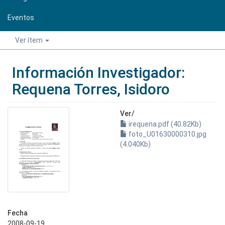
Eventos
Ver ítem
Información Investigador:
Requena Torres, Isidoro
Ver/
irequena.pdf (40.82Kb)
foto_U01630000310.jpg
(4.040Kb)
Fecha
2008-09-19