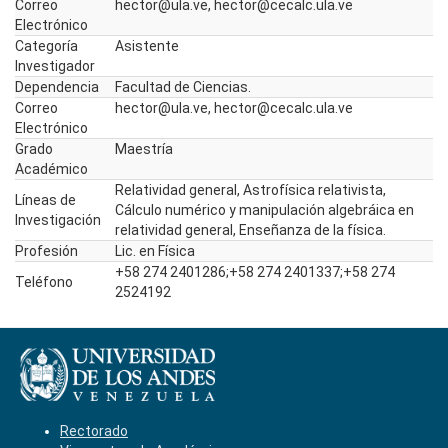
Correo
hector@ula.ve, hector@cecalc.ula.ve
Electrónico
Categoría
Asistente
Investigador
Dependencia
Facultad de Ciencias.
Correo
hector@ula.ve, hector@cecalc.ula.ve
Electrónico
Grado
Maestría
Académico
Relatividad general, Astrofísica relativista,
Líneas de
Cálculo numérico y manipulación algebráica en
Investigación
relatividad general, Enseñanza de la física.
Profesión
Lic. en Física
+58 274 2401286;+58 274 2401337;+58 274
Teléfono
2524192
Rectorado