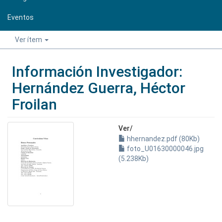
Eventos
Ver ítem
Información Investigador:
Hernández Guerra, Héctor
Froilan
Ver/
hhernandez.pdf (80Kb)
foto_U01630000046.jpg
(5.238Kb)