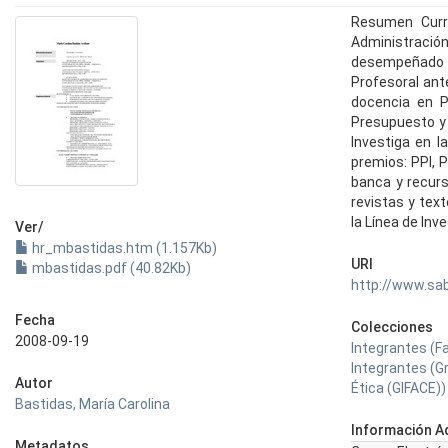
Resumen Curri
Administraci
desempeñado l
Profesoral ant
docencia en P
Presupuesto y 
Investiga en l
premios: PPI, 
banca y recur
revistas y tex
la Línea de Inv
Ver/
hr_mbastidas.htm (1.157Kb)
URI
mbastidas.pdf (40.82Kb)
http://www.sa
Fecha
Colecciones
2008-09-19
Integrantes (F
Integrantes (Gr
Autor
Ética (GIFACE))
Bastidas, María Carolina
Información Ad
Metadatos