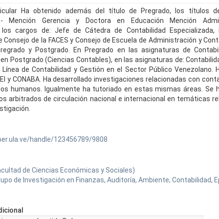
cular Ha obtenido además del título de Pregrado, los títulos d
ón- Mención Gerencia y Doctora en Educación Mención Admin
os cargos de: Jefe de Cátedra de Contabilidad Especializada,
e Consejo de la FACES y Consejo de Escuela de Administración y Cont
regrado y Postgrado. En Pregrado en las asignaturas de Contabil
en Postgrado (Ciencias Contables), en las asignaturas de: Contabilida
a Línea de Contabilidad y Gestión en el Sector Público Venezolano. 
PEI y CONABA. Ha desarrollado investigaciones relacionadas con contab
sos humanos. Igualmente ha tutoriado en estas mismas áreas. Se h
tos arbitrados de circulación nacional e internacional en temáticas r
estigación.
ber.ula.ve/handle/123456789/9808
acultad de Ciencias Económicas y Sociales)
upo de Investigación en Finanzas, Auditoría, Ambiente, Contabilidad, 
icional