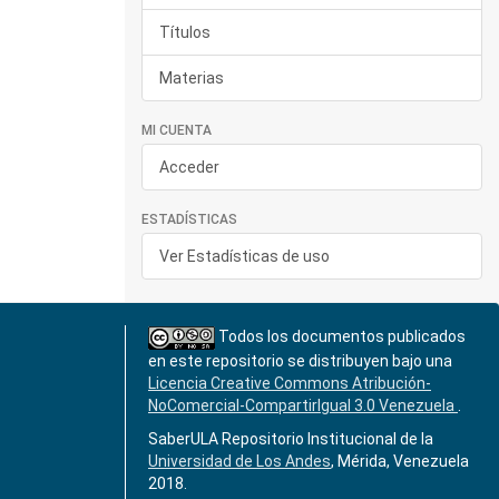
Títulos
Materias
MI CUENTA
Acceder
ESTADÍSTICAS
Ver Estadísticas de uso
Todos los documentos publicados
en este repositorio se distribuyen bajo una
Licencia Creative Commons Atribución-
NoComercial-CompartirIgual 3.0 Venezuela
.
SaberULA Repositorio Institucional de la
Universidad de Los Andes
, Mérida, Venezuela
2018.