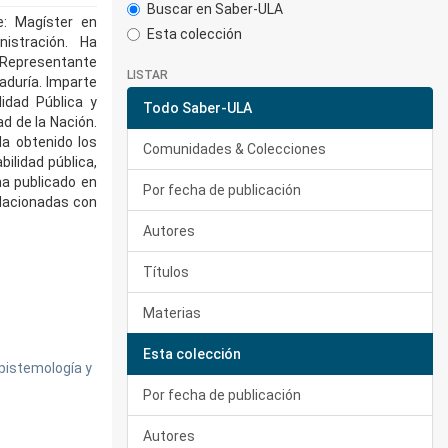
Buscar en Saber-ULA
e: Magíster en
Esta colección
istración. Ha
 Representante
LISTAR
aduría. Imparte
idad Pública y
Todo Saber-ULA
d de la Nación.
Ha obtenido los
Comunidades & Colecciones
ilidad pública,
a publicado en
Por fecha de publicación
elacionadas con
Autores
Títulos
Materias
Esta colección
Epistemología y
Por fecha de publicación
Autores