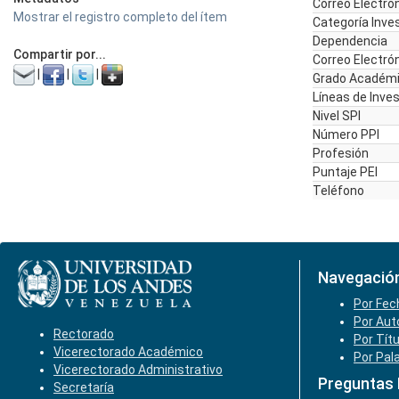
Correo Electró
Mostrar el registro completo del ítem
Categoría Inve
Dependencia
Compartir por...
Correo Electró
|
|
|
Grado Académ
Líneas de Inve
Nivel SPI
Número PPI
Profesión
Puntaje PEI
Teléfono
Navegació
Por Fec
Por Aut
Rectorado
Por Tít
Vicerectorado Académico
Por Pal
Vicerectorado Administrativo
Preguntas
Secretaría