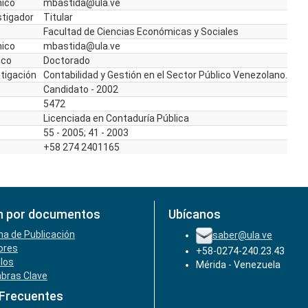
nico
mbastida@ula.ve
stigador
Titular
Facultad de Ciencias Económicas y Sociales
nico
mbastida@ula.ve
ico
Doctorado
stigación
Contabilidad y Gestión en el Sector Público Venezolano.
Candidato - 2002
5472
Licenciada en Contaduría Pública
55 - 2005; 41 - 2003
+58 274 2401165
n por documentos
Ubícanos
ha de Publicación
saber@ula.ve
ores
+58-0274-240.23.43
ulos
Mérida - Venezuela
abras Clave
 Frecuentes