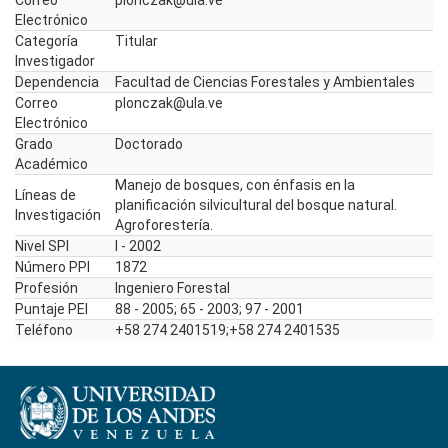
Correo
plonczak@ula.ve
Electrónico
Categoría
Titular
Investigador
Dependencia
Facultad de Ciencias Forestales y Ambientales
Correo
plonczak@ula.ve
Electrónico
Grado
Doctorado
Académico
Manejo de bosques, con énfasis en la
Líneas de
planificación silvicultural del bosque natural.
Investigación
Agroforestería.
Nivel SPI
I - 2002
Número PPI
1872
Profesión
Ingeniero Forestal
Puntaje PEI
88 - 2005; 65 - 2003; 97 - 2001
Teléfono
+58 274 2401519;+58 274 2401535