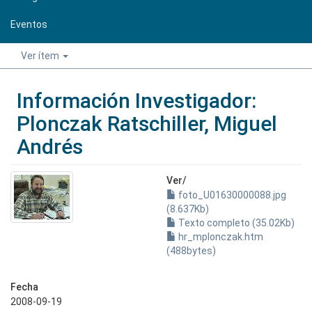
Eventos
Ver ítem
Información Investigador:
Plonczak Ratschiller, Miguel
Andrés
Ver/
foto_U01630000088.jpg
(8.637Kb)
Texto completo (35.02Kb)
hr_mplonczak.htm
(488bytes)
Fecha
2008-09-19