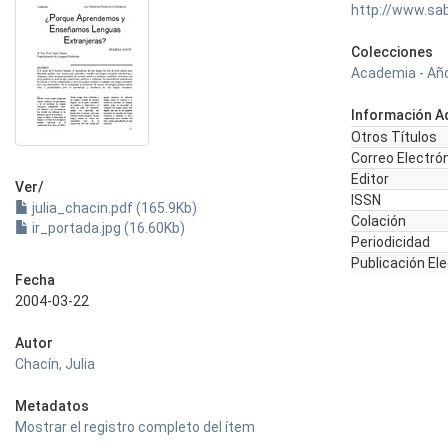
http://www.sa
Colecciones
Academia - Año
Información Ad
Otros Títulos
Correo Electró
Editor
Ver/
ISSN
julia_chacin.pdf (165.9Kb)
Colación
ir_portada.jpg (16.60Kb)
Periodicidad
Publicación El
Fecha
2004-03-22
Autor
Chacín, Julia
Metadatos
Mostrar el registro completo del ítem