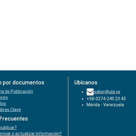
n por documentos
Ubícanos
ha de Publicación
saber@ula.ve
ores
+58-0274-240.23.43
ulos
Mérida - Venezuela
abras Clave
 Frecuentes
ublicar?
nviar o actualizar información?