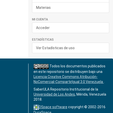
Materias
MI CUENTA
Acceder
ESTADÍSTICAS
Ver Estadísticas de uso
Todos los documentos publicados
en este repositorio se distribuyen bajo una
Licencia Creative Commons Atribución-
NoComercial-CompartirIgual 3.0 Venezuela
.
SaberULA Repositorio Institucional de la
Universidad de Los Andes
, Mérida, Venezuela
2018.
DSpace software
copyright © 2002-2016
DuraSpace
.