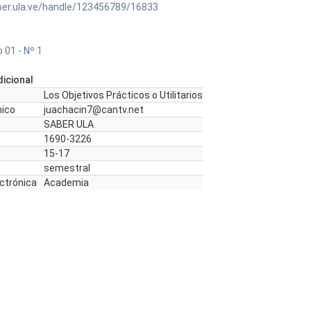
ber.ula.ve/handle/123456789/16833
 01 - Nº 1
icional
Los Objetivos Prácticos o Utilitarios
nico
juachacin7@cantv.net
SABER ULA
1690-3226
15-17
semestral
ectrónica
Academia