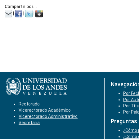
Compartir por...
|
|
|
Navegació
Por Fec
Por Aut
Rectorado
Por Tít
Vicerectorado Académico
Por Pal
Vicerectorado Administrativo
Preguntas
Secretaría
¿Cómo p
¿Cómo e