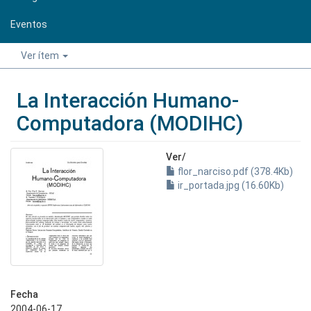
Eventos
Ver ítem
La Interacción Humano-
Computadora (MODIHC)
Ver/
flor_narciso.pdf (378.4Kb)
ir_portada.jpg (16.60Kb)
Fecha
2004-06-17