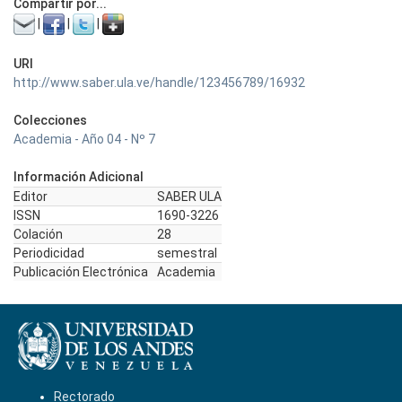
Compartir por...
|
|
|
URI
http://www.saber.ula.ve/handle/123456789/16932
Colecciones
Academia - Año 04 - Nº 7
Información Adicional
Editor
SABER ULA
ISSN
1690-3226
Colación
28
Periodicidad
semestral
Publicación Electrónica
Academia
Rectorado