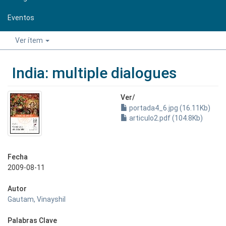
Eventos
Ver ítem
India: multiple dialogues
Ver/
portada4_6.jpg (16.11Kb)
articulo2.pdf (104.8Kb)
Fecha
2009-08-11
Autor
Gautam, Vinayshil
Palabras Clave