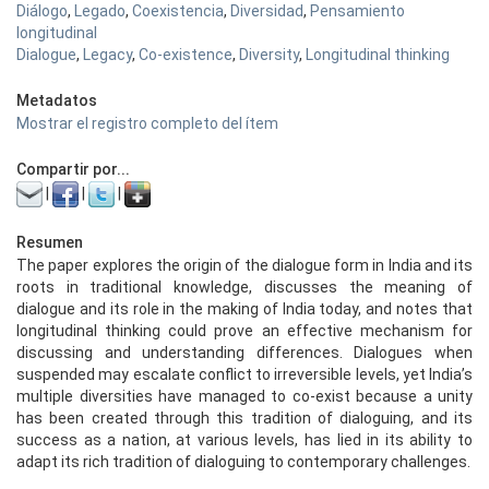
Diálogo
,
Legado
,
Coexistencia
,
Diversidad
,
Pensamiento
longitudinal
Dialogue
,
Legacy
,
Co-existence
,
Diversity
,
Longitudinal thinking
Metadatos
Mostrar el registro completo del ítem
Compartir por...
|
|
|
Resumen
The paper explores the origin of the dialogue form in India and its
roots in traditional knowledge, discusses the meaning of
dialogue and its role in the making of India today, and notes that
longitudinal thinking could prove an effective mechanism for
discussing and understanding differences. Dialogues when
suspended may escalate conflict to irreversible levels, yet India’s
multiple diversities have managed to co-exist because a unity
has been created through this tradition of dialoguing, and its
success as a nation, at various levels, has lied in its ability to
adapt its rich tradition of dialoguing to contemporary challenges.