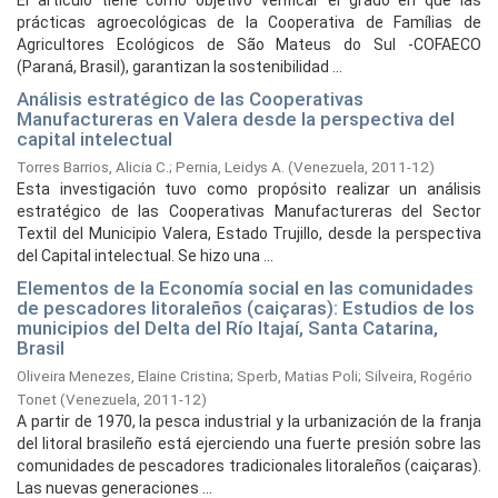
El artículo tiene como objetivo verificar el grado en que las
prácticas agroecológicas de la Cooperativa de Famílias de
Agricultores Ecológicos de São Mateus do Sul -COFAECO
(Paraná, Brasil), garantizan la sostenibilidad ...
Análisis estratégico de las Cooperativas
Manufactureras en Valera desde la perspectiva del
capital intelectual
Torres Barrios, Alicia C.
;
Pernia, Leidys A.
(
Venezuela,
2011-12
)
Esta investigación tuvo como propósito realizar un análisis
estratégico de las Cooperativas Manufactureras del Sector
Textil del Municipio Valera, Estado Trujillo, desde la perspectiva
del Capital intelectual. Se hizo una ...
Elementos de la Economía social en las comunidades
de pescadores litoraleños (caiçaras): Estudios de los
municipios del Delta del Río Itajaí, Santa Catarina,
Brasil
Oliveira Menezes, Elaine Cristina
;
Sperb, Matias Poli
;
Silveira, Rogério
Tonet
(
Venezuela,
2011-12
)
A partir de 1970, la pesca industrial y la urbanización de la franja
del litoral brasileño está ejerciendo una fuerte presión sobre las
comunidades de pescadores tradicionales litoraleños (caiçaras).
Las nuevas generaciones ...