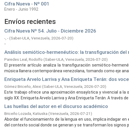
Cifra Nueva - Nº 001
Enero - Junio 1992
Envíos recientes
Cifra Nueva Nº 54. Julio - Diciembre 2026
-, -
(
Saber-ULA, Venezuela,
2026-07-20
)
-
Análisis semiótico-hermenéutico: la transfiguración del 
Paredes Leal, Rodolfo
(
Saber-ULA, Venezuela,
2026-07-20
)
El presente artículo analiza la transfiguración semiótico-hermené
música llanera contemporánea venezolana, tomando como eje analíti
Enriqueta Arvelo Larriva y Ana Enriqueta Terán: dos voc
Gómez Briceño, Alexi
(
Saber-ULA, Venezuela,
2026-07-20
)
Este trabajo ofrece una aproximación ensayística y vivencial a la
siglo XX: Enriqueta Arvelo Larriva y Ana Enriqueta Terán. A través de 
Las huellas del autor en el discurso académico
Briceño Lozada, Katiuska
(
Venezuela,
2026-07-21
)
Abordar el funcionamiento de la lengua en uso, implica indagar en 
del contexto social donde se generan y se transforman los signos pr