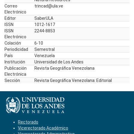
Correo
trincad@ula.ve
Electrónico
Editor
SaberULA
ISSN
1012-1617
ISSN
2244-8853
Electrónico
Colación
6-10
Periodicidad
Semestral
País
Venezuela
Institución
Universidad de Los Andes
Publicación
Revista Geográfica Venezolana
Electrónica
Sección
Revista Geográfica Venezolana: Editorial
Rectorado
Vicerectorado Académico